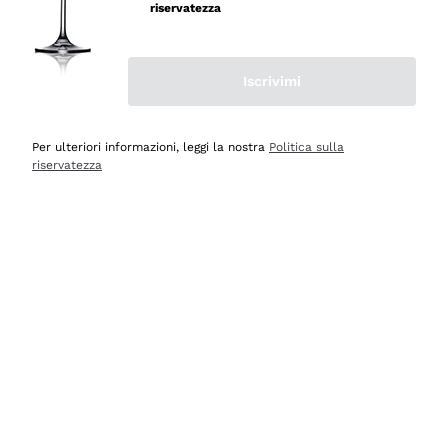
professionalità
riservatezza
Acquirente verificato
Iscrivimi
Oggi
Seri affidabili
Per ulteriori informazioni, leggi la nostra
Politica sulla
riservatezza
Acquirente verificato
Ieri
Il catalogo offre moltissime possibilità di scelta tra tanti
prodotti diversi e con un ampio range di prezzo. Le
indicazioni dei consulenti sono estremamente chiare e
conformi alle caratteristiche dei prodotti acquistati
Acquirente verificato