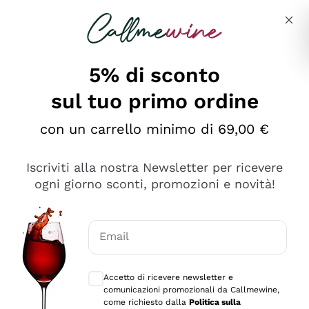
Salta al contenuto principale
Descrivi cosa stai cercando
5% di sconto
sul tuo primo ordine
Ottimo
con un carrello minimo di 69,00 €
4,5
/5
2.561
Iscriviti alla nostra Newsletter per ricevere
recensioni
ogni giorno sconti, promozioni e novità!
Le nostre recensioni a 4 e 5 stelle.
Clicca qui per leggerle tutte >
Email
Precedente
Successivo
Consensi opzionali per ricevere comunica
Accetto di ricevere newsletter e
Oggi
comunicazioni promozionali da Callmewine,
Acquisto semplice nelle modalità, gestito con rapidità e
come richiesto dalla
Politica sulla