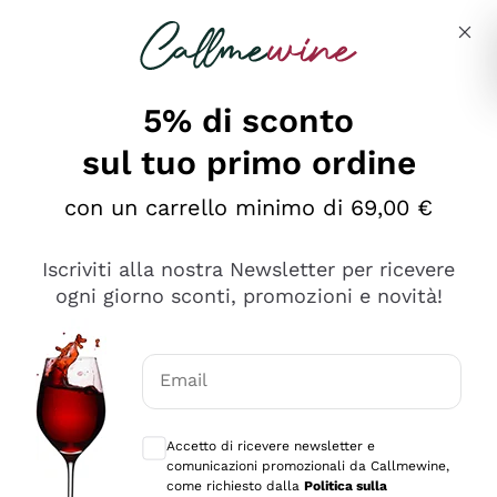
Salta al contenuto principale
Descrivi cosa stai cercando
5% di sconto
sul tuo primo ordine
Ottimo
con un carrello minimo di 69,00 €
4,5
/5
2.551
Iscriviti alla nostra Newsletter per ricevere
recensioni
ogni giorno sconti, promozioni e novità!
Le nostre recensioni a 4 e 5 stelle.
Clicca qui per leggerle tutte >
Email
Precedente
Successivo
Consensi opzionali per ricevere comunica
Accetto di ricevere newsletter e
Oggi
comunicazioni promozionali da Callmewine,
Perfetti e attenti al cliente
come richiesto dalla
Politica sulla