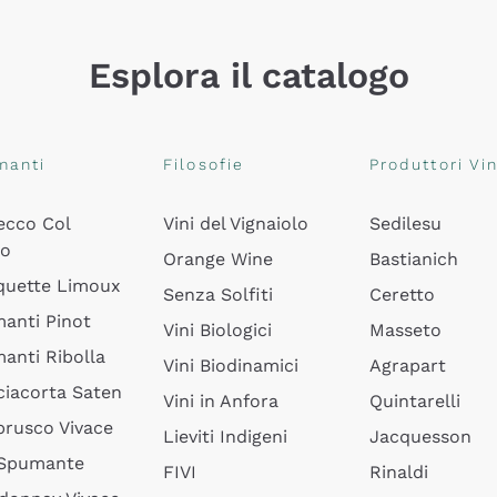
Esplora il catalogo
manti
Filosofie
Produttori Vin
ecco Col
Vini del Vignaiolo
Sedilesu
do
Orange Wine
Bastianich
quette Limoux
Senza Solfiti
Ceretto
anti Pinot
Vini Biologici
Masseto
anti Ribolla
Vini Biodinamici
Agrapart
ciacorta Saten
Vini in Anfora
Quintarelli
rusco Vivace
Lieviti Indigeni
Jacquesson
 Spumante
FIVI
Rinaldi