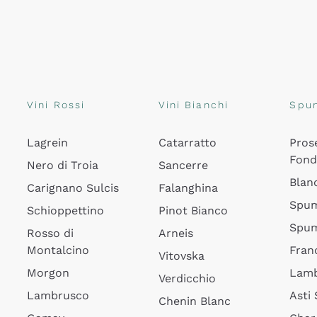
Vini Rossi
Vini Bianchi
Spu
Lagrein
Catarratto
Pros
Fon
Nero di Troia
Sancerre
Blan
Carignano Sulcis
Falanghina
Spum
Schioppettino
Pinot Bianco
Spum
Rosso di
Arneis
Montalcino
Fran
Vitovska
Morgon
Lamb
Verdicchio
Lambrusco
Asti
Chenin Blanc