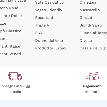
donnay Vivace
Stile Ossidativo
Ornellaia
ecco Rosé
Vegan Friendly
Mascarello
ante Dolce
Recoltant
Gosset
izze
Triple A
Biondi Santi
epò Classico
PIWI
Guado al Tass
mant
Donne del Vino
Divella
anti Italiani
Produttori Eroici
Casale del Gigl
anti Veneti
Consegna in 1-3 gg
Pagamento
in Italia
in 3 rate