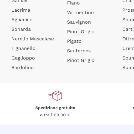
Gamay
Char
Fiano
Lacrima
Pros
Vermentino
Aglianico
Spum
Sauvignon
Bonarda
Cart
Pinot Grigio
Nerello Mascalese
Oltr
Pigato
Tignanello
Cre
Sauternes
Gaglioppo
Spum
Pinot Grigio
Bardolino
Spum
Spedizione gratuita
oltre i 69,00 €