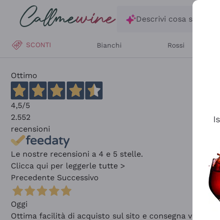
Salta al contenuto principale
Descrivi cosa stai ce
SCONTI
Bianchi
Rossi
Ottimo
4,5
/5
2.552
I
recensioni
Le nostre recensioni a 4 e 5 stelle.
Clicca qui per leggerle tutte >
Precedente
Successivo
Oggi
Ottima facilità di acquisto sul sito e consegna velocis