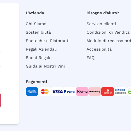
L'Azienda
Bisogno d'aiuto?
Chi Siamo
Servizio clienti
Sostenibilità
Condizioni di Vendita
Enoteche e Ristoranti
Modulo di recesso or
Regali Aziendali
Accessibilità
Buoni Regalo
FAQ
Guida ai Nostri Vini
Pagamenti