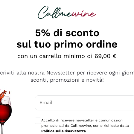
rcando
Champagne
Spumanti
Tutti i Vini
5% di sconto
sul tuo primo ordine
con un carrello minimo di 69,00 €
scriviti alla nostra Newsletter per ricevere ogni gior
sconti, promozioni e novità!
Email
Consensi opzionali per ricevere comunicaz
Accetto di ricevere newsletter e comunicazioni
promozionali da Callmewine, come richiesto dalla
sima
Politica sulla riservatezza