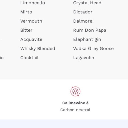
Limoncello
Crystal Head
Mirto
Dictador
Vermouth
Dalmore
Bitter
Rum Don Papa
o
Acquavite
Elephant gin
Whisky Blended
Vodka Grey Goose
io
Cocktail
Lagavulin
Callmewine è
Carbon neutral