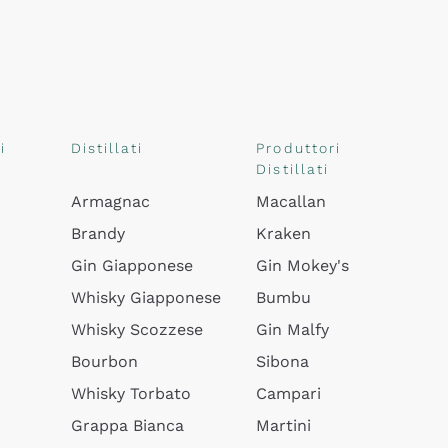
i
Distillati
Produttori
Distillati
Armagnac
Macallan
Brandy
Kraken
Gin Giapponese
Gin Mokey's
Whisky Giapponese
Bumbu
Whisky Scozzese
Gin Malfy
Bourbon
Sibona
Whisky Torbato
Campari
Grappa Bianca
Martini