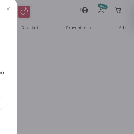
IT
Distillati
Provenienza
Altri
no
ioni e offerte personalizzate