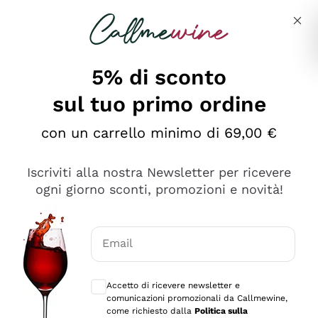
Salta al contenuto principale
Descrivi cosa stai cercando
5% di sconto
sul tuo primo ordine
Ottimo
con un carrello minimo di 69,00 €
4,5
/5
2.552
Iscriviti alla nostra Newsletter per ricevere
recensioni
ogni giorno sconti, promozioni e novità!
Le nostre recensioni a 4 e 5 stelle.
Clicca qui per leggerle tutte >
Email
Precedente
Successivo
Consensi opzionali per ricevere comunica
Accetto di ricevere newsletter e
Oggi
comunicazioni promozionali da Callmewine,
Ottima facilità di acquisto sul sito e consegna
come richiesto dalla
Politica sulla