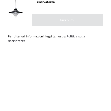
velocissima
riservatezza
Acquirente verificato
Iscrivimi
Ieri
Perfetti e attenti al cliente
Per ulteriori informazioni, leggi la nostra
Politica sulla
riservatezza
Acquirente verificato
2 Giorni Fa
Semplice nell'uso, puntuali e veloci.
Acquirente verificato
2 Giorni Fa
Ottima come sempre!