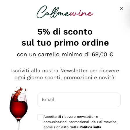
Salta al contenuto principale
Descrivi cosa stai cercando
5% di sconto
sul tuo primo ordine
Ottimo
con un carrello minimo di 69,00 €
4,5
/5
2.552
Iscriviti alla nostra Newsletter per ricevere
recensioni
ogni giorno sconti, promozioni e novità!
Le nostre recensioni a 4 e 5 stelle.
Clicca qui per leggerle tutte >
Email
Precedente
Successivo
Consensi opzionali per ricevere comunica
Accetto di ricevere newsletter e
Oggi
comunicazioni promozionali da Callmewine,
Ottima facilità di acquisto sul sito e consegna
come richiesto dalla
Politica sulla