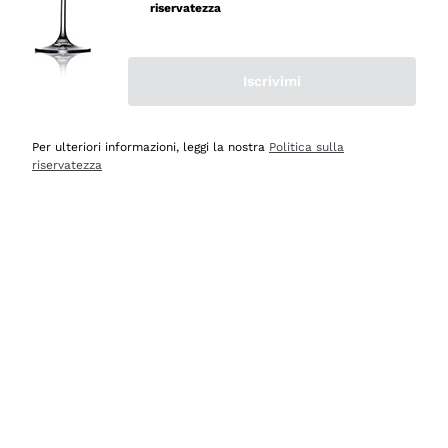
velocissima
riservatezza
Acquirente verificato
Iscrivimi
Ieri
Perfetti e attenti al cliente
Per ulteriori informazioni, leggi la nostra
Politica sulla
riservatezza
Acquirente verificato
2 Giorni Fa
Semplice nell'uso, puntuali e veloci.
Acquirente verificato
2 Giorni Fa
Ottima come sempre!