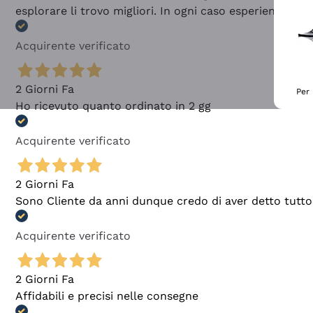
esplorare li trovo migliori. In ogni caso esperienza buo
Acquirente verificato
2 Giorni Fa
Per 
Ho ricevuto quanto ordinato in 2 gg
Acquirente verificato
2 Giorni Fa
Sono Cliente da anni dunque credo di aver detto tutto
Acquirente verificato
2 Giorni Fa
Affidabili e precisi nelle consegne