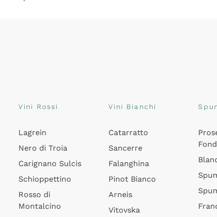
Vini Rossi
Vini Bianchi
Spu
Lagrein
Catarratto
Pros
Fon
Nero di Troia
Sancerre
Blan
Carignano Sulcis
Falanghina
Spum
Schioppettino
Pinot Bianco
Spum
Rosso di
Arneis
Montalcino
Fran
Vitovska