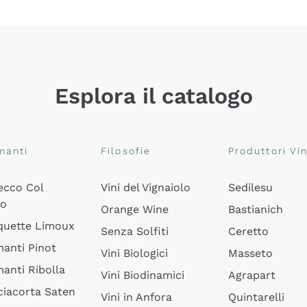
Esplora il catalogo
manti
Filosofie
Produttori Vin
ecco Col
Vini del Vignaiolo
Sedilesu
do
Orange Wine
Bastianich
quette Limoux
Senza Solfiti
Ceretto
anti Pinot
Vini Biologici
Masseto
anti Ribolla
Vini Biodinamici
Agrapart
ciacorta Saten
Vini in Anfora
Quintarelli