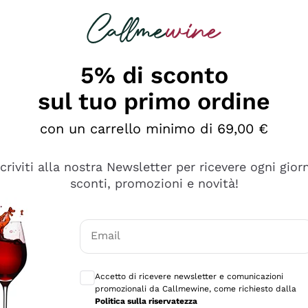
rcando
Champagne
Spumanti
Tutti i Vini
5% di sconto
sul tuo primo ordine
con un carrello minimo di 69,00 €
scriviti alla nostra Newsletter per ricevere ogni gior
sconti, promozioni e novità!
Email
Consensi opzionali per ricevere comunicaz
Accetto di ricevere newsletter e comunicazioni
promozionali da Callmewine, come richiesto dalla
se non è male ma secondo me ci sono alternative che hanno p
Politica sulla riservatezza