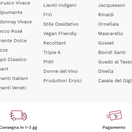
rusco Vivace
Lieviti Indigeni
Jacquesson
 Spumante
FIVI
Rinaldi
donnay Vivace
Stile Ossidativo
Ornellaia
ecco Rosé
Vegan Friendly
Mascarello
ante Dolce
Recoltant
Gosset
izze
Triple A
Biondi Santi
epò Classico
PIWI
Guado al Tass
mant
Donne del Vino
Divella
anti Italiani
Produttori Eroici
Casale del Gigl
anti Veneti
Consegna in 1-3 gg
Pagamento