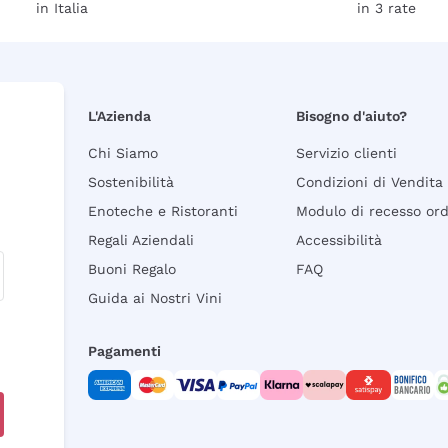
in Italia
in 3 rate
L'Azienda
Bisogno d'aiuto?
Chi Siamo
Servizio clienti
Sostenibilità
Condizioni di Vendita
Enoteche e Ristoranti
Modulo di recesso or
Regali Aziendali
Accessibilità
Buoni Regalo
FAQ
Guida ai Nostri Vini
Pagamenti