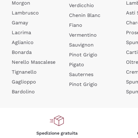
Morgon
Lamb
Verdicchio
Lambrusco
Asti
Chenin Blanc
Gamay
Char
Fiano
Lacrima
Pros
Vermentino
Aglianico
Spum
Sauvignon
Bonarda
Cart
Pinot Grigio
Nerello Mascalese
Oltr
Pigato
Tignanello
Cre
Sauternes
Gaglioppo
Spum
Pinot Grigio
Bardolino
Spum
Spedizione gratuita