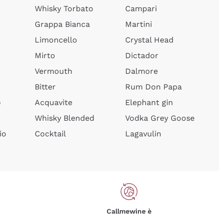
Whisky Torbato
Campari
Grappa Bianca
Martini
Limoncello
Crystal Head
Mirto
Dictador
Vermouth
Dalmore
Bitter
Rum Don Papa
o
Acquavite
Elephant gin
Whisky Blended
Vodka Grey Goose
io
Cocktail
Lagavulin
Callmewine è