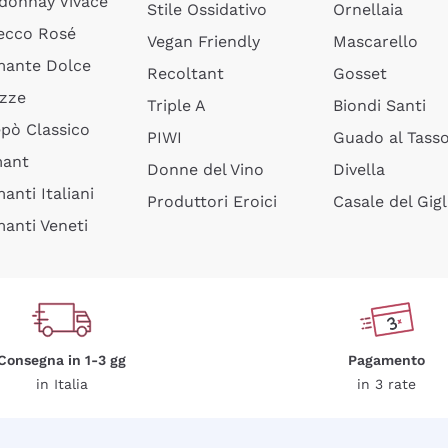
donnay Vivace
Stile Ossidativo
Ornellaia
ecco Rosé
Vegan Friendly
Mascarello
ante Dolce
Recoltant
Gosset
izze
Triple A
Biondi Santi
epò Classico
PIWI
Guado al Tass
mant
Donne del Vino
Divella
anti Italiani
Produttori Eroici
Casale del Gigl
anti Veneti
Consegna in 1-3 gg
Pagamento
in Italia
in 3 rate