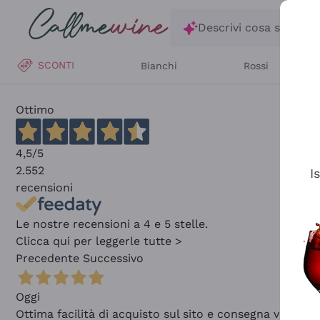
Salta al contenuto principale
Descrivi cosa stai ce
SCONTI
Bianchi
Rossi
Ottimo
4,5
/5
2.552
I
recensioni
Le nostre recensioni a 4 e 5 stelle.
Clicca qui per leggerle tutte >
Precedente
Successivo
Oggi
Ottima facilità di acquisto sul sito e consegna velocis