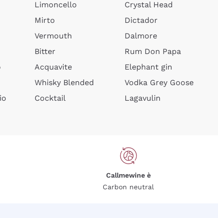
Limoncello
Crystal Head
Mirto
Dictador
Vermouth
Dalmore
Bitter
Rum Don Papa
o
Acquavite
Elephant gin
Whisky Blended
Vodka Grey Goose
io
Cocktail
Lagavulin
Callmewine è
Carbon neutral