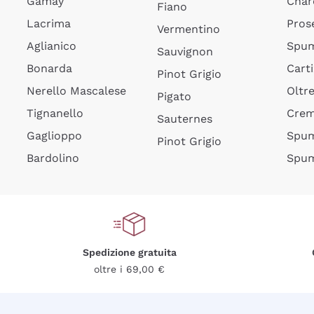
Gamay
Char
Fiano
Lacrima
Pros
Vermentino
Aglianico
Spum
Sauvignon
Bonarda
Cart
Pinot Grigio
Nerello Mascalese
Oltr
Pigato
Tignanello
Cre
Sauternes
Gaglioppo
Spum
Pinot Grigio
Bardolino
Spum
Spedizione gratuita
oltre i 69,00 €