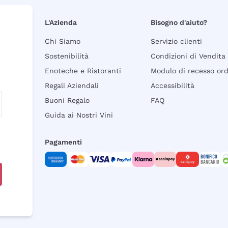
L'Azienda
Bisogno d'aiuto?
Chi Siamo
Servizio clienti
Sostenibilità
Condizioni di Vendita
Enoteche e Ristoranti
Modulo di recesso or
Regali Aziendali
Accessibilità
Buoni Regalo
FAQ
Guida ai Nostri Vini
Pagamenti