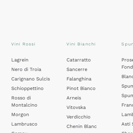
Vini Rossi
Vini Bianchi
Spu
Lagrein
Catarratto
Pros
Fon
Nero di Troia
Sancerre
Blan
Carignano Sulcis
Falanghina
Spum
Schioppettino
Pinot Bianco
Spum
Rosso di
Arneis
Montalcino
Fran
Vitovska
Morgon
Lamb
Verdicchio
Lambrusco
Asti
Chenin Blanc