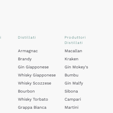
i
Distillati
Produttori
Distillati
Armagnac
Macallan
Brandy
Kraken
Gin Giapponese
Gin Mokey's
Whisky Giapponese
Bumbu
Whisky Scozzese
Gin Malfy
Bourbon
Sibona
Whisky Torbato
Campari
Grappa Bianca
Martini