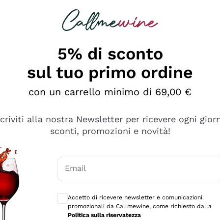
rcando
Champagne
Spumanti
Tutti i Vini
5% di sconto
sul tuo primo ordine
con un carrello minimo di 69,00 €
scriviti alla nostra Newsletter per ricevere ogni gior
sconti, promozioni e novità!
Email
Consensi opzionali per ricevere comunicaz
Accetto di ricevere newsletter e comunicazioni
promozionali da Callmewine, come richiesto dalla
sima
Politica sulla riservatezza