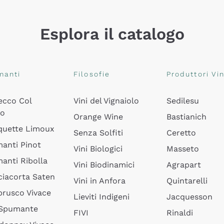
Esplora il catalogo
manti
Filosofie
Produttori Vin
ecco Col
Vini del Vignaiolo
Sedilesu
do
Orange Wine
Bastianich
quette Limoux
Senza Solfiti
Ceretto
anti Pinot
Vini Biologici
Masseto
anti Ribolla
Vini Biodinamici
Agrapart
ciacorta Saten
Vini in Anfora
Quintarelli
rusco Vivace
Lieviti Indigeni
Jacquesson
 Spumante
FIVI
Rinaldi