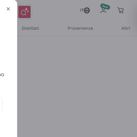
IT
Distillati
Provenienza
Altri
no
ioni e offerte personalizzate