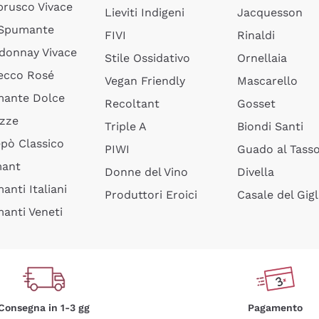
rusco Vivace
Lieviti Indigeni
Jacquesson
 Spumante
FIVI
Rinaldi
donnay Vivace
Stile Ossidativo
Ornellaia
ecco Rosé
Vegan Friendly
Mascarello
ante Dolce
Recoltant
Gosset
izze
Triple A
Biondi Santi
epò Classico
PIWI
Guado al Tass
mant
Donne del Vino
Divella
anti Italiani
Produttori Eroici
Casale del Gigl
anti Veneti
Consegna in 1-3 gg
Pagamento