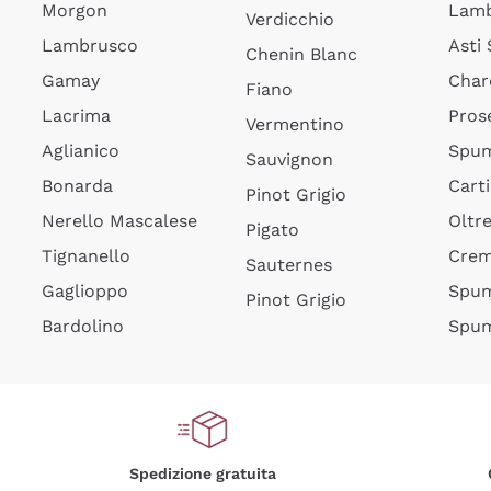
Morgon
Lamb
Verdicchio
Lambrusco
Asti
Chenin Blanc
Gamay
Char
Fiano
Lacrima
Pros
Vermentino
Aglianico
Spum
Sauvignon
Bonarda
Cart
Pinot Grigio
Nerello Mascalese
Oltr
Pigato
Tignanello
Cre
Sauternes
Gaglioppo
Spum
Pinot Grigio
Bardolino
Spum
Spedizione gratuita