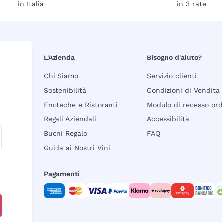
in Italia
in 3 rate
L'Azienda
Bisogno d'aiuto?
Chi Siamo
Servizio clienti
Sostenibilità
Condizioni di Vendita
Enoteche e Ristoranti
Modulo di recesso or
Regali Aziendali
Accessibilità
Buoni Regalo
FAQ
Guida ai Nostri Vini
Pagamenti