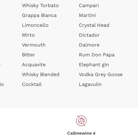
Whisky Torbato
Campari
Grappa Bianca
Martini
Limoncello
Crystal Head
Mirto
Dictador
Vermouth
Dalmore
Bitter
Rum Don Papa
o
Acquavite
Elephant gin
Whisky Blended
Vodka Grey Goose
io
Cocktail
Lagavulin
Callmewine è