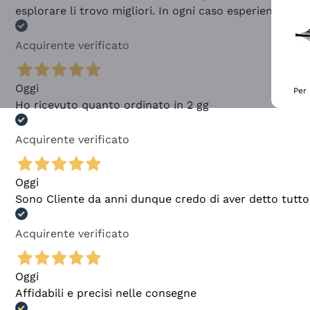
esplorare li trovo migliori. In ogni caso esperienza buo
Acquirente verificato
Oggi
Per 
Ho ricevuto quanto ordinato in 2 gg
Acquirente verificato
Oggi
Sono Cliente da anni dunque credo di aver detto tutto
Acquirente verificato
Oggi
Affidabili e precisi nelle consegne