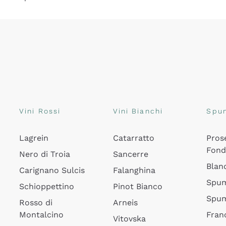
Vini Rossi
Vini Bianchi
Spu
Lagrein
Catarratto
Pros
Fon
Nero di Troia
Sancerre
Blan
Carignano Sulcis
Falanghina
Spum
Schioppettino
Pinot Bianco
Spum
Rosso di
Arneis
Montalcino
Fran
Vitovska