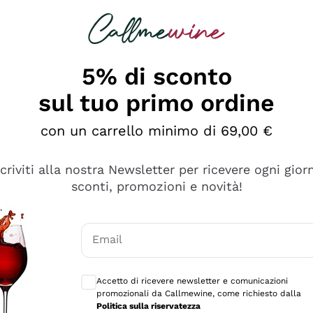
rcando
Champagne
Spumanti
Tutti i Vini
5% di sconto
sul tuo primo ordine
con un carrello minimo di 69,00 €
scriviti alla nostra Newsletter per ricevere ogni gior
sconti, promozioni e novità!
Email
Consensi opzionali per ricevere comunicaz
Accetto di ricevere newsletter e comunicazioni
promozionali da Callmewine, come richiesto dalla
se non è male ma secondo me ci sono alternative che hanno p
Politica sulla riservatezza