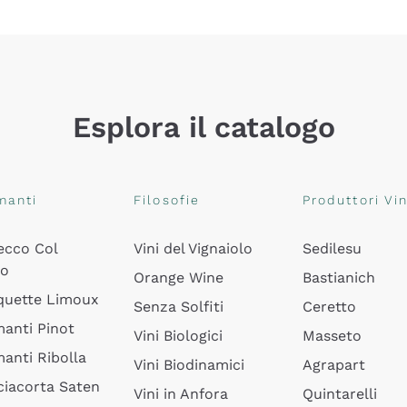
Esplora il catalogo
manti
Filosofie
Produttori Vin
ecco Col
Vini del Vignaiolo
Sedilesu
do
Orange Wine
Bastianich
quette Limoux
Senza Solfiti
Ceretto
anti Pinot
Vini Biologici
Masseto
anti Ribolla
Vini Biodinamici
Agrapart
ciacorta Saten
Vini in Anfora
Quintarelli