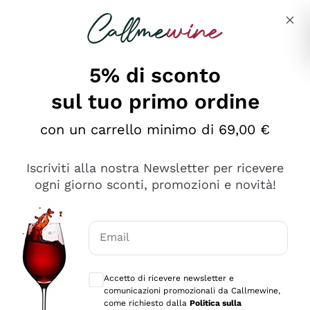
Salta al contenuto principale
Descrivi cosa stai cercando
5% di sconto
sul tuo primo ordine
Ottimo
con un carrello minimo di 69,00 €
4,5
/5
2.552
Iscriviti alla nostra Newsletter per ricevere
recensioni
ogni giorno sconti, promozioni e novità!
Le nostre recensioni a 4 e 5 stelle.
Clicca qui per leggerle tutte >
Email
Precedente
Successivo
Consensi opzionali per ricevere comunica
Accetto di ricevere newsletter e
Oggi
comunicazioni promozionali da Callmewine,
Ottima facilità di acquisto sul sito e consegna
come richiesto dalla
Politica sulla