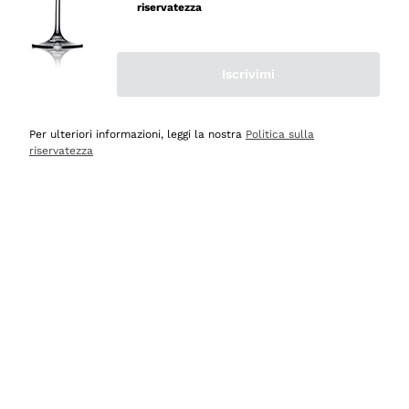
velocissima
riservatezza
Acquirente verificato
Iscrivimi
Ieri
Perfetti e attenti al cliente
Per ulteriori informazioni, leggi la nostra
Politica sulla
riservatezza
Acquirente verificato
2 Giorni Fa
Semplice nell'uso, puntuali e veloci.
Acquirente verificato
2 Giorni Fa
Ottima come sempre!