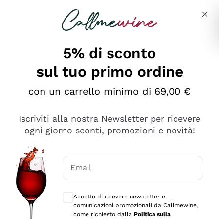
Salta al contenuto principale
Descrivi cosa stai cercando
5% di sconto
sul tuo primo ordine
Ottimo
con un carrello minimo di 69,00 €
4,5
/5
2.566
Iscriviti alla nostra Newsletter per ricevere
recensioni
ogni giorno sconti, promozioni e novità!
Le nostre recensioni a 4 e 5 stelle.
Clicca qui per leggerle tutte >
Email
Precedente
Successivo
Consensi opzionali per ricevere comunica
Accetto di ricevere newsletter e
Oggi
comunicazioni promozionali da Callmewine,
Ordine tutto ok, niente da dire a riguardo. Il sito in se
come richiesto dalla
Politica sulla