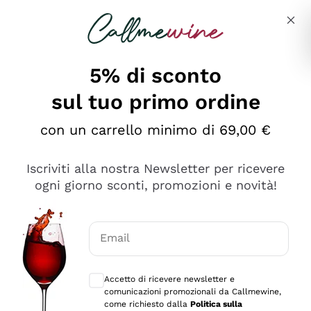
Salta al contenuto principale
Descrivi cosa stai cercando
5% di sconto
sul tuo primo ordine
Ottimo
con un carrello minimo di 69,00 €
4,5
/5
2.566
Iscriviti alla nostra Newsletter per ricevere
recensioni
ogni giorno sconti, promozioni e novità!
Le nostre recensioni a 4 e 5 stelle.
Clicca qui per leggerle tutte >
Email
Precedente
Successivo
Consensi opzionali per ricevere comunica
Accetto di ricevere newsletter e
Oggi
comunicazioni promozionali da Callmewine,
Ordine tutto ok, niente da dire a riguardo. Il sito in se
come richiesto dalla
Politica sulla