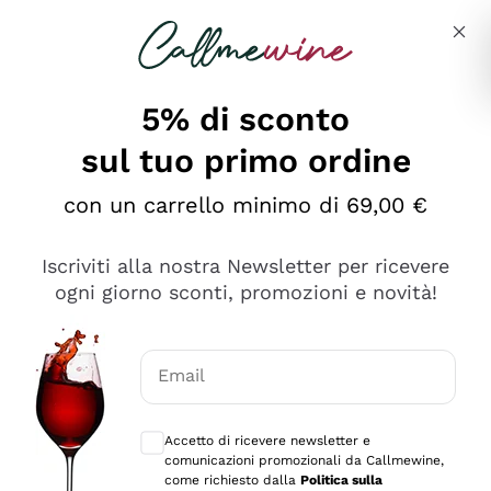
Salta al contenuto principale
Descrivi cosa stai cercando
5% di sconto
sul tuo primo ordine
Ottimo
con un carrello minimo di 69,00 €
4,5
/5
2.566
Iscriviti alla nostra Newsletter per ricevere
recensioni
ogni giorno sconti, promozioni e novità!
Le nostre recensioni a 4 e 5 stelle.
Clicca qui per leggerle tutte >
Email
Precedente
Successivo
Consensi opzionali per ricevere comunica
Accetto di ricevere newsletter e
Oggi
comunicazioni promozionali da Callmewine,
Ordine tutto ok, niente da dire a riguardo. Il sito in se
come richiesto dalla
Politica sulla