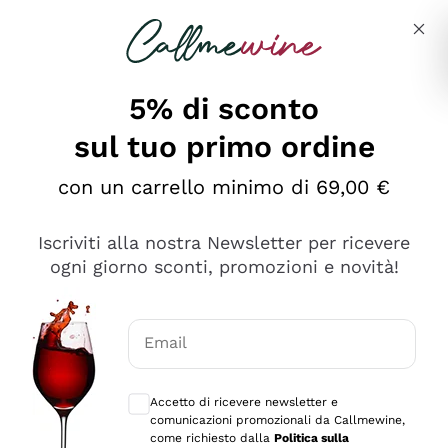
Salta al contenuto principale
Descrivi cosa stai cercando
5% di sconto
sul tuo primo ordine
Ottimo
con un carrello minimo di 69,00 €
4,5
/5
2.566
Iscriviti alla nostra Newsletter per ricevere
recensioni
ogni giorno sconti, promozioni e novità!
Le nostre recensioni a 4 e 5 stelle.
Clicca qui per leggerle tutte >
Email
Precedente
Successivo
Consensi opzionali per ricevere comunica
Accetto di ricevere newsletter e
Oggi
comunicazioni promozionali da Callmewine,
Ordine tutto ok, niente da dire a riguardo. Il sito in se
come richiesto dalla
Politica sulla