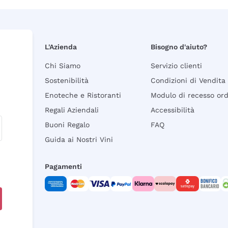
L'Azienda
Bisogno d'aiuto?
Chi Siamo
Servizio clienti
Sostenibilità
Condizioni di Vendita
Enoteche e Ristoranti
Modulo di recesso or
Regali Aziendali
Accessibilità
Buoni Regalo
FAQ
Guida ai Nostri Vini
Pagamenti