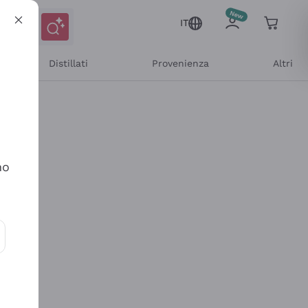
IT
Distillati
Provenienza
Altri
no
ioni e offerte personalizzate