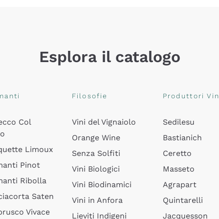
Esplora il catalogo
manti
Filosofie
Produttori Vin
ecco Col
Vini del Vignaiolo
Sedilesu
do
Orange Wine
Bastianich
quette Limoux
Senza Solfiti
Ceretto
anti Pinot
Vini Biologici
Masseto
anti Ribolla
Vini Biodinamici
Agrapart
ciacorta Saten
Vini in Anfora
Quintarelli
rusco Vivace
Lieviti Indigeni
Jacquesson