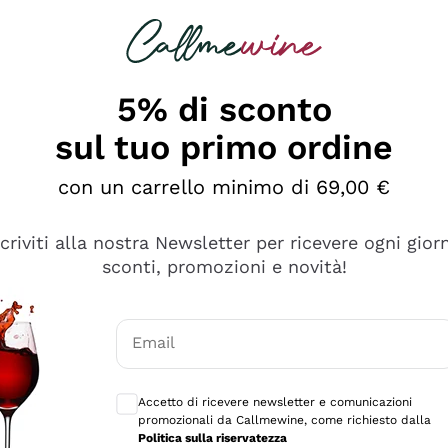
rcando
Champagne
Spumanti
Tutti i Vini
5% di sconto
sul tuo primo ordine
con un carrello minimo di 69,00 €
scriviti alla nostra Newsletter per ricevere ogni gior
sconti, promozioni e novità!
Email
Consensi opzionali per ricevere comunicaz
Accetto di ricevere newsletter e comunicazioni
promozionali da Callmewine, come richiesto dalla
e professionalità
Politica sulla riservatezza