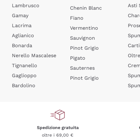
Lambrusco
Asti
Chenin Blanc
Gamay
Char
Fiano
Lacrima
Pros
Vermentino
Aglianico
Spum
Sauvignon
Bonarda
Cart
Pinot Grigio
Nerello Mascalese
Oltr
Pigato
Tignanello
Cre
Sauternes
Gaglioppo
Spum
Pinot Grigio
Bardolino
Spum
Spedizione gratuita
oltre i 69,00 €