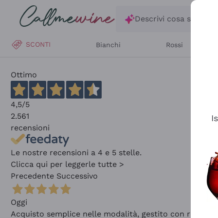
Salta al contenuto principale
Descrivi cosa stai ce
SCONTI
Bianchi
Rossi
Ottimo
4,5
/5
2.561
I
recensioni
Le nostre recensioni a 4 e 5 stelle.
Clicca qui per leggerle tutte >
Precedente
Successivo
Oggi
Acquisto semplice nelle modalità, gestito con rapidità 