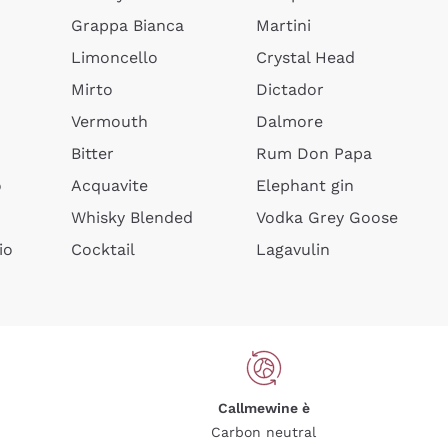
Grappa Bianca
Martini
Limoncello
Crystal Head
Mirto
Dictador
Vermouth
Dalmore
Bitter
Rum Don Papa
o
Acquavite
Elephant gin
Whisky Blended
Vodka Grey Goose
io
Cocktail
Lagavulin
Callmewine è
Carbon neutral