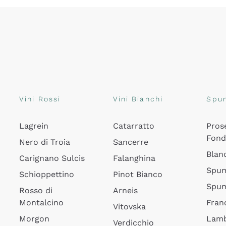
Vini Rossi
Vini Bianchi
Spu
Lagrein
Catarratto
Pros
Fon
Nero di Troia
Sancerre
Blan
Carignano Sulcis
Falanghina
Spum
Schioppettino
Pinot Bianco
Spum
Rosso di
Arneis
Montalcino
Fran
Vitovska
Morgon
Lamb
Verdicchio