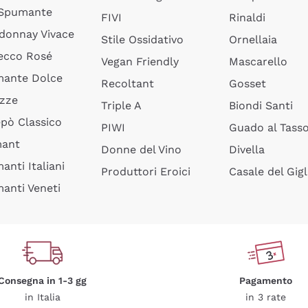
 Spumante
FIVI
Rinaldi
donnay Vivace
Stile Ossidativo
Ornellaia
ecco Rosé
Vegan Friendly
Mascarello
ante Dolce
Recoltant
Gosset
izze
Triple A
Biondi Santi
epò Classico
PIWI
Guado al Tass
mant
Donne del Vino
Divella
anti Italiani
Produttori Eroici
Casale del Gigl
anti Veneti
Consegna in 1-3 gg
Pagamento
in Italia
in 3 rate