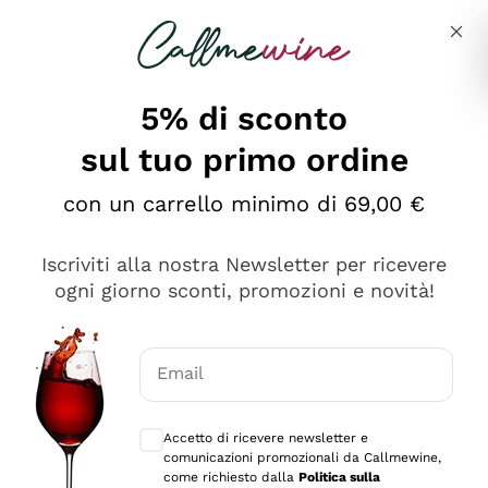
Salta al contenuto principale
Descrivi cosa stai cercando
5% di sconto
sul tuo primo ordine
Ottimo
con un carrello minimo di 69,00 €
4,5
/5
2.559
Iscriviti alla nostra Newsletter per ricevere
recensioni
ogni giorno sconti, promozioni e novità!
Le nostre recensioni a 4 e 5 stelle.
Clicca qui per leggerle tutte >
Email
Precedente
Successivo
Consensi opzionali per ricevere comunica
Accetto di ricevere newsletter e
Oggi
comunicazioni promozionali da Callmewine,
Il catalogo offre moltissime possibilità di scelta tra tanti
come richiesto dalla
Politica sulla