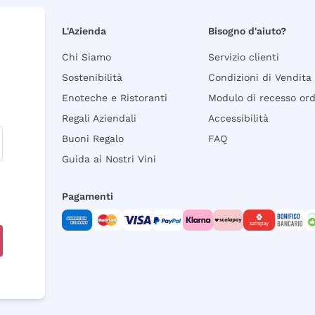
L'Azienda
Bisogno d'aiuto?
Chi Siamo
Servizio clienti
Sostenibilità
Condizioni di Vendita
Enoteche e Ristoranti
Modulo di recesso or
Regali Aziendali
Accessibilità
Buoni Regalo
FAQ
Guida ai Nostri Vini
Pagamenti