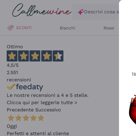
Salta al contenuto principale
Descrivi cosa stai ce
SCONTI
Bianchi
Rossi
Ottimo
4,5
/5
2.551
I
recensioni
Le nostre recensioni a 4 e 5 stelle.
Clicca qui per leggerle tutte >
Precedente
Successivo
Oggi
Perfetti e attenti al cliente