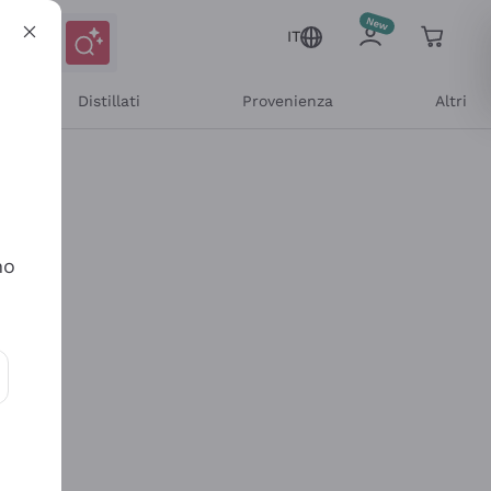
IT
Distillati
Provenienza
Altri
no
ioni e offerte personalizzate