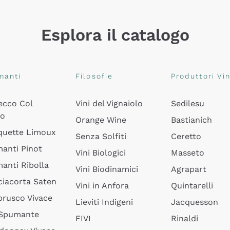
Esplora il catalogo
manti
Filosofie
Produttori Vin
ecco Col
Vini del Vignaiolo
Sedilesu
do
Orange Wine
Bastianich
quette Limoux
Senza Solfiti
Ceretto
anti Pinot
Vini Biologici
Masseto
anti Ribolla
Vini Biodinamici
Agrapart
ciacorta Saten
Vini in Anfora
Quintarelli
rusco Vivace
Lieviti Indigeni
Jacquesson
 Spumante
FIVI
Rinaldi