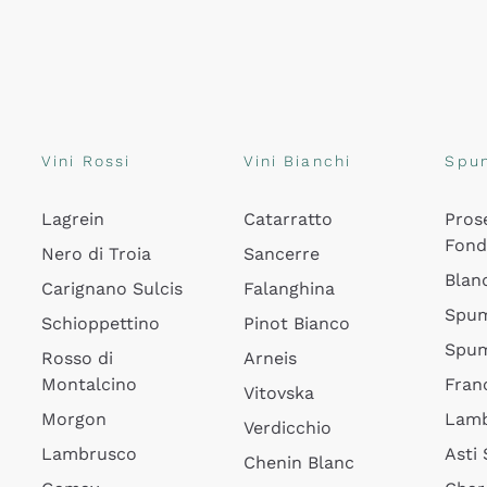
Vini Rossi
Vini Bianchi
Spu
Lagrein
Catarratto
Pros
Fon
Nero di Troia
Sancerre
Blan
Carignano Sulcis
Falanghina
Spum
Schioppettino
Pinot Bianco
Spum
Rosso di
Arneis
Montalcino
Fran
Vitovska
Morgon
Lamb
Verdicchio
Lambrusco
Asti
Chenin Blanc