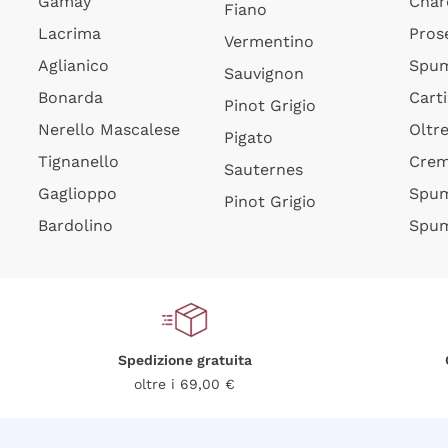
Gamay
Char
Fiano
Lacrima
Pros
Vermentino
Aglianico
Spum
Sauvignon
Bonarda
Cart
Pinot Grigio
Nerello Mascalese
Oltr
Pigato
Tignanello
Cre
Sauternes
Gaglioppo
Spum
Pinot Grigio
Bardolino
Spum
Spedizione gratuita
oltre i 69,00 €