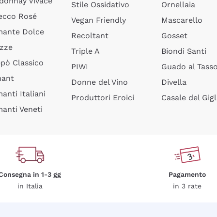
donnay Vivace
Stile Ossidativo
Ornellaia
ecco Rosé
Vegan Friendly
Mascarello
ante Dolce
Recoltant
Gosset
izze
Triple A
Biondi Santi
epò Classico
PIWI
Guado al Tass
mant
Donne del Vino
Divella
anti Italiani
Produttori Eroici
Casale del Gigl
anti Veneti
Consegna in 1-3 gg
Pagamento
in Italia
in 3 rate