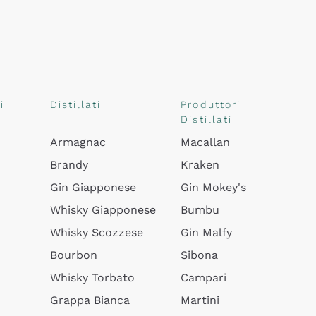
i
Distillati
Produttori
Distillati
Armagnac
Macallan
Brandy
Kraken
Gin Giapponese
Gin Mokey's
Whisky Giapponese
Bumbu
Whisky Scozzese
Gin Malfy
Bourbon
Sibona
Whisky Torbato
Campari
Grappa Bianca
Martini