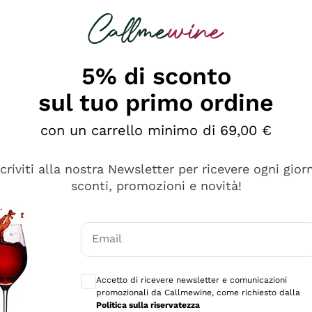
rcando
Champagne
Spumanti
Tutti i Vini
5% di sconto
sul tuo primo ordine
con un carrello minimo di 69,00 €
scriviti alla nostra Newsletter per ricevere ogni gior
sconti, promozioni e novità!
Email
Consensi opzionali per ricevere comunicaz
Accetto di ricevere newsletter e comunicazioni
promozionali da Callmewine, come richiesto dalla
Politica sulla riservatezza