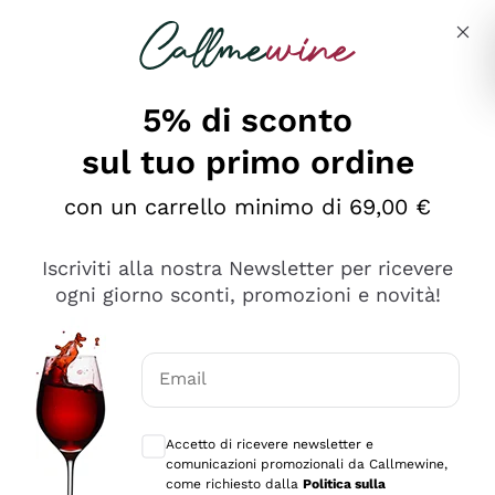
Salta al contenuto principale
Descrivi cosa stai cercando
5% di sconto
sul tuo primo ordine
Ottimo
con un carrello minimo di 69,00 €
4,5
/5
2.566
Iscriviti alla nostra Newsletter per ricevere
recensioni
ogni giorno sconti, promozioni e novità!
Le nostre recensioni a 4 e 5 stelle.
Clicca qui per leggerle tutte >
Email
Precedente
Successivo
Consensi opzionali per ricevere comunica
Accetto di ricevere newsletter e
Oggi
comunicazioni promozionali da Callmewine,
Ordine tutto ok, niente da dire a riguardo. Il sito in se
come richiesto dalla
Politica sulla