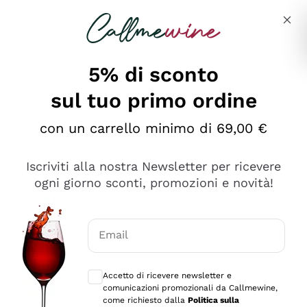
Salta al contenuto principale
Descrivi cosa stai cercando
5% di sconto
sul tuo primo ordine
Ottimo
con un carrello minimo di 69,00 €
4,5
/5
2.566
Iscriviti alla nostra Newsletter per ricevere
recensioni
ogni giorno sconti, promozioni e novità!
Le nostre recensioni a 4 e 5 stelle.
Clicca qui per leggerle tutte >
Email
Precedente
Successivo
Consensi opzionali per ricevere comunica
Accetto di ricevere newsletter e
Oggi
comunicazioni promozionali da Callmewine,
Ordine tutto ok, niente da dire a riguardo. Il sito in se
come richiesto dalla
Politica sulla