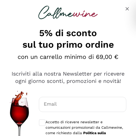
Salta al contenuto principale
Descrivi cosa stai cercando
5% di sconto
sul tuo primo ordine
Ottimo
con un carrello minimo di 69,00 €
4,5
/5
2.559
Iscriviti alla nostra Newsletter per ricevere
recensioni
ogni giorno sconti, promozioni e novità!
Le nostre recensioni a 4 e 5 stelle.
Clicca qui per leggerle tutte >
Email
Precedente
Successivo
Consensi opzionali per ricevere comunica
Accetto di ricevere newsletter e
Oggi
comunicazioni promozionali da Callmewine,
Il catalogo offre moltissime possibilità di scelta tra tanti
come richiesto dalla
Politica sulla