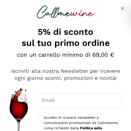
Salta al contenuto principale
Descrivi cosa stai cercando
5% di sconto
sul tuo primo ordine
Ottimo
con un carrello minimo di 69,00 €
4,5
/5
2.567
Iscriviti alla nostra Newsletter per ricevere
recensioni
ogni giorno sconti, promozioni e novità!
Le nostre recensioni a 4 e 5 stelle.
Clicca qui per leggerle tutte >
Email
Precedente
Successivo
Consensi opzionali per ricevere comunica
Accetto di ricevere newsletter e
Ieri
comunicazioni promozionali da Callmewine,
Ottimo servizio!
come richiesto dalla
Politica sulla