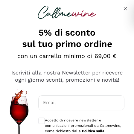
Salta al contenuto principale
Descrivi cosa stai cercando
5% di sconto
sul tuo primo ordine
Ottimo
con un carrello minimo di 69,00 €
4,5
/5
2.566
Iscriviti alla nostra Newsletter per ricevere
recensioni
ogni giorno sconti, promozioni e novità!
Le nostre recensioni a 4 e 5 stelle.
Clicca qui per leggerle tutte >
Email
Precedente
Successivo
Consensi opzionali per ricevere comunica
Accetto di ricevere newsletter e
2 Giorni Fa
comunicazioni promozionali da Callmewine,
Ordine tutto ok, niente da dire a riguardo. Il sito in se
come richiesto dalla
Politica sulla