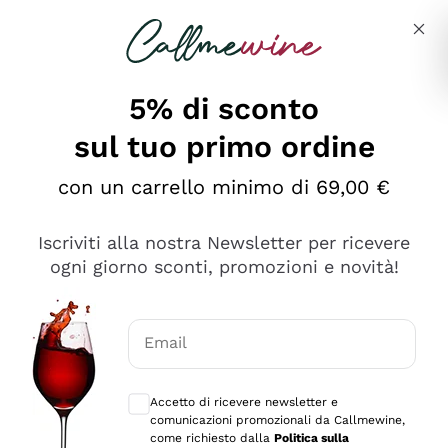
Salta al contenuto principale
Descrivi cosa stai cercando
5% di sconto
sul tuo primo ordine
Ottimo
con un carrello minimo di 69,00 €
4,5
/5
2.566
Iscriviti alla nostra Newsletter per ricevere
recensioni
ogni giorno sconti, promozioni e novità!
Le nostre recensioni a 4 e 5 stelle.
Clicca qui per leggerle tutte >
Email
Precedente
Successivo
Consensi opzionali per ricevere comunica
Accetto di ricevere newsletter e
Ieri
comunicazioni promozionali da Callmewine,
Ordine tutto ok, niente da dire a riguardo. Il sito in se
come richiesto dalla
Politica sulla