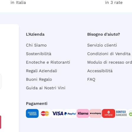
in Italia
in 3 rate
L'Azienda
Bisogno d'aiuto?
Chi Siamo
Servizio clienti
Sostenibilità
Condizioni di Vendita
Enoteche e Ristoranti
Modulo di recesso or
Regali Aziendali
Accessibilità
Buoni Regalo
FAQ
Guida ai Nostri Vini
Pagamenti