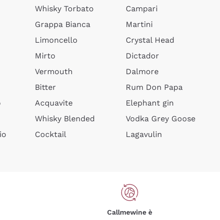
Whisky Torbato
Campari
Grappa Bianca
Martini
Limoncello
Crystal Head
Mirto
Dictador
Vermouth
Dalmore
Bitter
Rum Don Papa
o
Acquavite
Elephant gin
Whisky Blended
Vodka Grey Goose
io
Cocktail
Lagavulin
Callmewine è