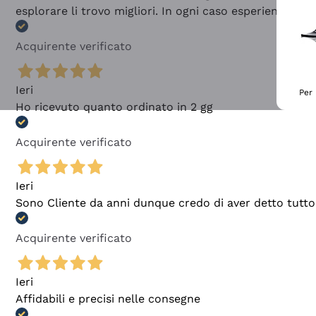
esplorare li trovo migliori. In ogni caso esperienza buo
Acquirente verificato
Ieri
Per 
Ho ricevuto quanto ordinato in 2 gg
Acquirente verificato
Ieri
Sono Cliente da anni dunque credo di aver detto tutto
Acquirente verificato
Ieri
Affidabili e precisi nelle consegne