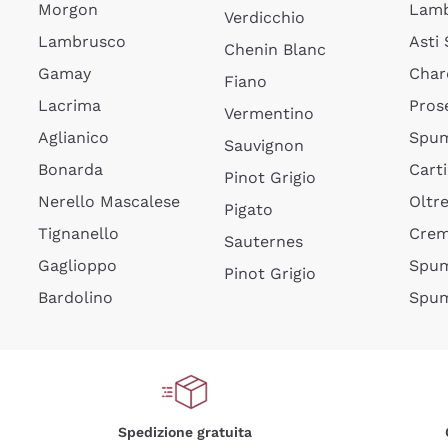
Morgon
Lamb
Verdicchio
Lambrusco
Asti
Chenin Blanc
Gamay
Char
Fiano
Lacrima
Pros
Vermentino
Aglianico
Spum
Sauvignon
Bonarda
Cart
Pinot Grigio
Nerello Mascalese
Oltr
Pigato
Tignanello
Cre
Sauternes
Gaglioppo
Spum
Pinot Grigio
Bardolino
Spum
Spedizione gratuita