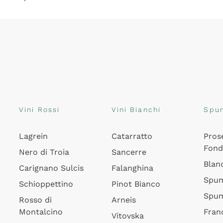
Vini Rossi
Vini Bianchi
Spu
Lagrein
Catarratto
Pros
Fon
Nero di Troia
Sancerre
Blan
Carignano Sulcis
Falanghina
Spum
Schioppettino
Pinot Bianco
Spum
Rosso di
Arneis
Montalcino
Fran
Vitovska