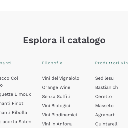
Esplora il catalogo
manti
Filosofie
Produttori Vin
ecco Col
Vini del Vignaiolo
Sedilesu
do
Orange Wine
Bastianich
quette Limoux
Senza Solfiti
Ceretto
anti Pinot
Vini Biologici
Masseto
anti Ribolla
Vini Biodinamici
Agrapart
ciacorta Saten
Vini in Anfora
Quintarelli