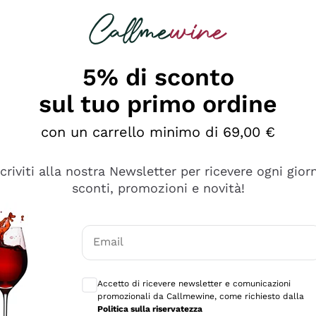
rcando
Champagne
Spumanti
Tutti i Vini
5% di sconto
sul tuo primo ordine
con un carrello minimo di 69,00 €
scriviti alla nostra Newsletter per ricevere ogni gior
sconti, promozioni e novità!
Email
Consensi opzionali per ricevere comunicaz
Accetto di ricevere newsletter e comunicazioni
promozionali da Callmewine, come richiesto dalla
se non è male ma secondo me ci sono alternative che hanno p
Politica sulla riservatezza