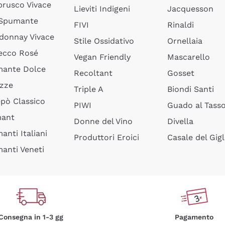
rusco Vivace
Lieviti Indigeni
Jacquesson
 Spumante
FIVI
Rinaldi
donnay Vivace
Stile Ossidativo
Ornellaia
ecco Rosé
Vegan Friendly
Mascarello
ante Dolce
Recoltant
Gosset
izze
Triple A
Biondi Santi
epò Classico
PIWI
Guado al Tass
mant
Donne del Vino
Divella
anti Italiani
Produttori Eroici
Casale del Gigl
anti Veneti
Consegna in 1-3 gg
Pagamento