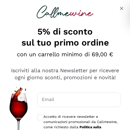
Salta al contenuto principale
Descrivi cosa stai cercando
5% di sconto
sul tuo primo ordine
Ottimo
con un carrello minimo di 69,00 €
4,5
/5
2.559
Iscriviti alla nostra Newsletter per ricevere
recensioni
ogni giorno sconti, promozioni e novità!
Le nostre recensioni a 4 e 5 stelle.
Clicca qui per leggerle tutte >
Email
Precedente
Successivo
Consensi opzionali per ricevere comunica
Accetto di ricevere newsletter e
Oggi
comunicazioni promozionali da Callmewine,
Il catalogo offre moltissime possibilità di scelta tra tanti
come richiesto dalla
Politica sulla