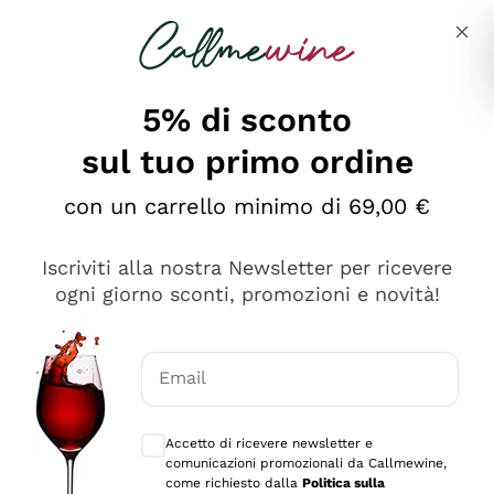
Salta al contenuto principale
Descrivi cosa stai cercando
5% di sconto
sul tuo primo ordine
Ottimo
con un carrello minimo di 69,00 €
4,5
/5
2.551
Iscriviti alla nostra Newsletter per ricevere
recensioni
ogni giorno sconti, promozioni e novità!
Le nostre recensioni a 4 e 5 stelle.
Clicca qui per leggerle tutte >
Email
Precedente
Successivo
Consensi opzionali per ricevere comunica
Accetto di ricevere newsletter e
Oggi
comunicazioni promozionali da Callmewine,
Perfetti e attenti al cliente
come richiesto dalla
Politica sulla