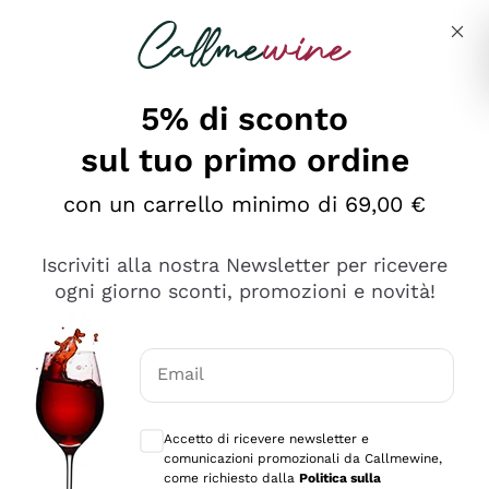
Salta al contenuto principale
Descrivi cosa stai cercando
5% di sconto
sul tuo primo ordine
con un carrello minimo di 69,00 €
Esplora il catalogo
Iscriviti alla nostra Newsletter per ricevere
ogni giorno sconti, promozioni e novità!
Vini Rossi
Lagrein
Vini Bianchi
Email
Nero di Troia
Consensi opzionali per ricevere comunica
Catarratto
Spumanti
Carignano Sulcis
Accetto di ricevere newsletter e
Sancerre
comunicazioni promozionali da Callmewine,
Schioppettino
Prosecco Col Fondo
Filosofie
come richiesto dalla
Politica sulla
Falanghina