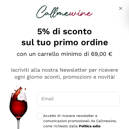
Salta al contenuto principale
Descrivi cosa stai cercando
5% di sconto
sul tuo primo ordine
Ottimo
con un carrello minimo di 69,00 €
4,5
/5
2.559
Iscriviti alla nostra Newsletter per ricevere
recensioni
ogni giorno sconti, promozioni e novità!
Le nostre recensioni a 4 e 5 stelle.
Clicca qui per leggerle tutte >
Email
Precedente
Successivo
Consensi opzionali per ricevere comunica
Accetto di ricevere newsletter e
Oggi
comunicazioni promozionali da Callmewine,
Il catalogo offre moltissime possibilità di scelta tra tanti
come richiesto dalla
Politica sulla