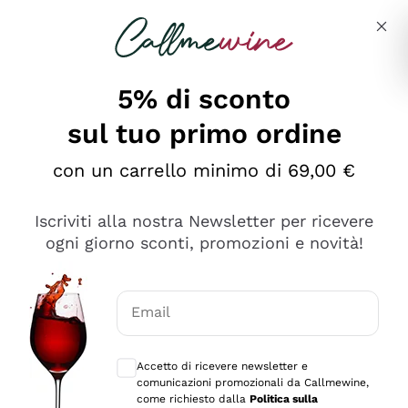
Salta al contenuto principale
Descrivi cosa stai cercando
5% di sconto
sul tuo primo ordine
Ottimo
con un carrello minimo di 69,00 €
4,5
/5
2.566
Iscriviti alla nostra Newsletter per ricevere
recensioni
ogni giorno sconti, promozioni e novità!
Le nostre recensioni a 4 e 5 stelle.
Clicca qui per leggerle tutte >
Email
Precedente
Successivo
Consensi opzionali per ricevere comunica
Accetto di ricevere newsletter e
Oggi
comunicazioni promozionali da Callmewine,
Ordine tutto ok, niente da dire a riguardo. Il sito in se
come richiesto dalla
Politica sulla