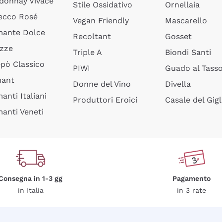
donnay Vivace
Stile Ossidativo
Ornellaia
ecco Rosé
Vegan Friendly
Mascarello
ante Dolce
Recoltant
Gosset
izze
Triple A
Biondi Santi
epò Classico
PIWI
Guado al Tass
mant
Donne del Vino
Divella
anti Italiani
Produttori Eroici
Casale del Gigl
anti Veneti
Consegna in 1-3 gg
Pagamento
in Italia
in 3 rate