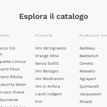
Esplora il catalogo
manti
Filosofie
Produttori Vin
ecco Col
Vini del Vignaiolo
Sedilesu
do
Orange Wine
Bastianich
quette Limoux
Senza Solfiti
Ceretto
anti Pinot
Vini Biologici
Masseto
anti Ribolla
Vini Biodinamici
Agrapart
ciacorta Saten
Vini in Anfora
Quintarelli
rusco Vivace
Lieviti Indigeni
Jacquesson
 Spumante
FIVI
Rinaldi