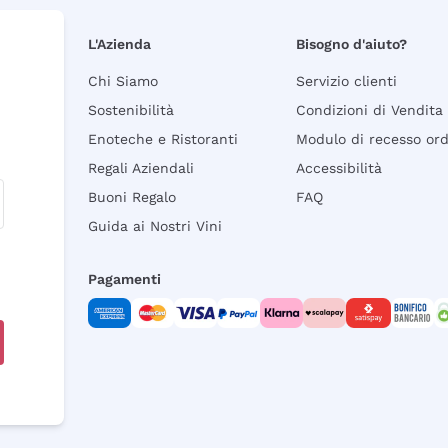
L'Azienda
Bisogno d'aiuto?
Chi Siamo
Servizio clienti
Sostenibilità
Condizioni di Vendita
Enoteche e Ristoranti
Modulo di recesso or
Regali Aziendali
Accessibilità
Buoni Regalo
FAQ
Guida ai Nostri Vini
Pagamenti