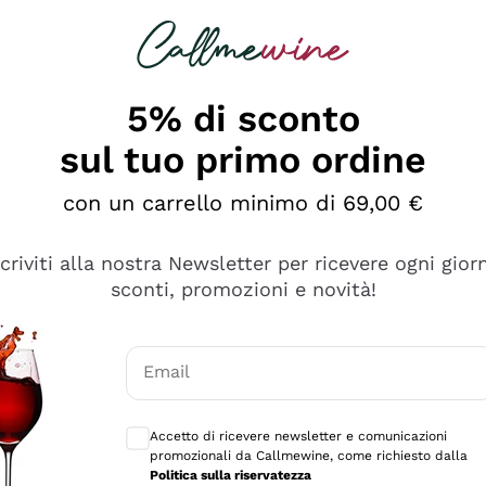
rcando
Champagne
Spumanti
Tutti i Vini
5% di sconto
sul tuo primo ordine
con un carrello minimo di 69,00 €
scriviti alla nostra Newsletter per ricevere ogni gior
sconti, promozioni e novità!
Email
Consensi opzionali per ricevere comunicaz
Accetto di ricevere newsletter e comunicazioni
promozionali da Callmewine, come richiesto dalla
sima
Politica sulla riservatezza