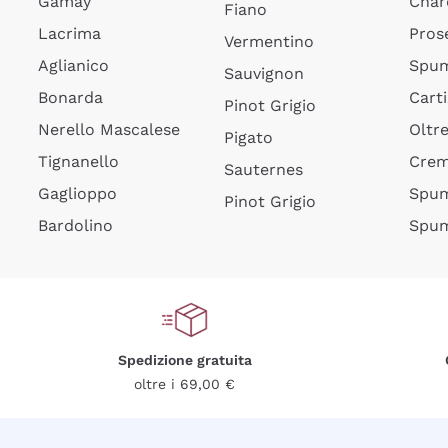
Gamay
Char
Fiano
Lacrima
Pros
Vermentino
Aglianico
Spum
Sauvignon
Bonarda
Cart
Pinot Grigio
Nerello Mascalese
Oltr
Pigato
Tignanello
Cre
Sauternes
Gaglioppo
Spum
Pinot Grigio
Bardolino
Spum
Spedizione gratuita
oltre i 69,00 €