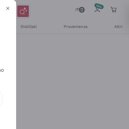
IT
Distillati
Provenienza
Altri
no
ioni e offerte personalizzate