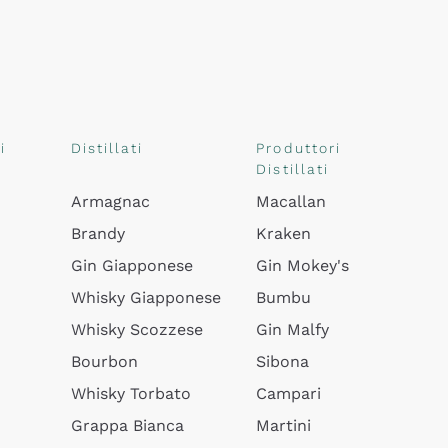
i
Distillati
Produttori
Distillati
Armagnac
Macallan
Brandy
Kraken
Gin Giapponese
Gin Mokey's
Whisky Giapponese
Bumbu
Whisky Scozzese
Gin Malfy
Bourbon
Sibona
Whisky Torbato
Campari
Grappa Bianca
Martini