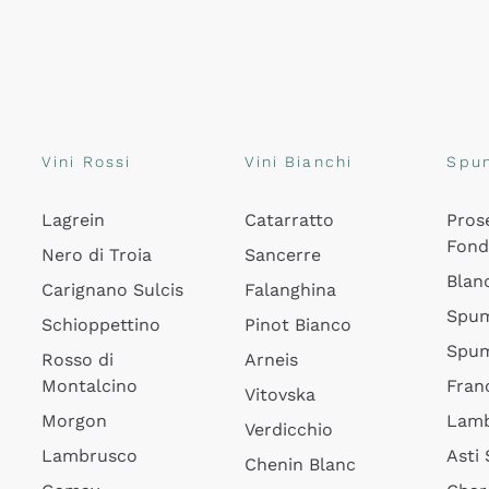
Vini Rossi
Vini Bianchi
Spu
Lagrein
Catarratto
Pros
Fon
Nero di Troia
Sancerre
Blan
Carignano Sulcis
Falanghina
Spum
Schioppettino
Pinot Bianco
Spum
Rosso di
Arneis
Montalcino
Fran
Vitovska
Morgon
Lamb
Verdicchio
Lambrusco
Asti
Chenin Blanc