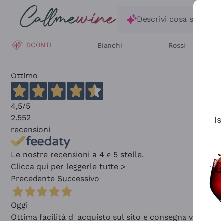
Salta al contenuto principale
Descrivi cosa stai ce
SCONTI
Bianchi
Rossi
Ottimo
4,5
/5
2.552
I
recensioni
Le nostre recensioni a 4 e 5 stelle.
Clicca qui per leggerle tutte >
Precedente
Successivo
Oggi
Ottima facilità di acquisto sul sito e consegna velocis