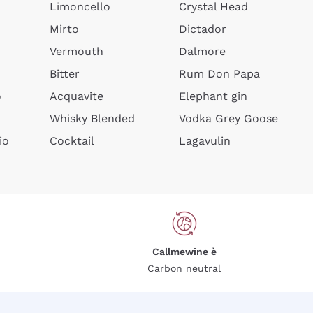
Limoncello
Crystal Head
Mirto
Dictador
Vermouth
Dalmore
Bitter
Rum Don Papa
o
Acquavite
Elephant gin
Whisky Blended
Vodka Grey Goose
io
Cocktail
Lagavulin
Callmewine è
Carbon neutral