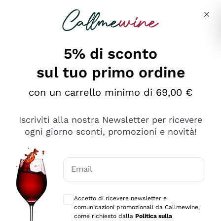
Salta al contenuto principale
Descrivi cosa stai cercando
5% di sconto
sul tuo primo ordine
Ottimo
con un carrello minimo di 69,00 €
4,5
/5
2.566
Iscriviti alla nostra Newsletter per ricevere
recensioni
ogni giorno sconti, promozioni e novità!
Le nostre recensioni a 4 e 5 stelle.
Clicca qui per leggerle tutte >
Email
Precedente
Successivo
Consensi opzionali per ricevere comunica
Accetto di ricevere newsletter e
Oggi
comunicazioni promozionali da Callmewine,
Ordine tutto ok, niente da dire a riguardo. Il sito in se
come richiesto dalla
Politica sulla