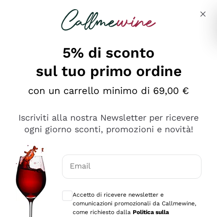
Salta al contenuto principale
Descrivi cosa stai cercando
5% di sconto
sul tuo primo ordine
Ottimo
con un carrello minimo di 69,00 €
4,5
/5
2.566
Iscriviti alla nostra Newsletter per ricevere
recensioni
ogni giorno sconti, promozioni e novità!
Le nostre recensioni a 4 e 5 stelle.
Clicca qui per leggerle tutte >
Email
Precedente
Successivo
Consensi opzionali per ricevere comunica
Accetto di ricevere newsletter e
Ieri
comunicazioni promozionali da Callmewine,
Ordine tutto ok, niente da dire a riguardo. Il sito in se
come richiesto dalla
Politica sulla