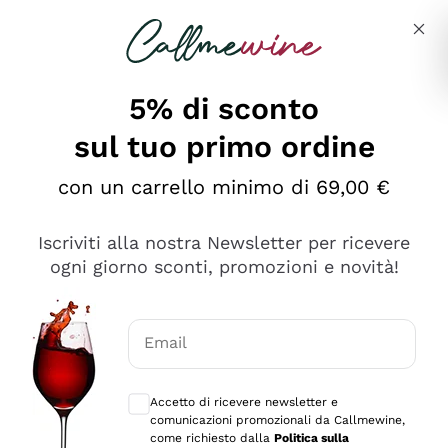
Salta al contenuto principale
Descrivi cosa stai cercando
5% di sconto
sul tuo primo ordine
Ottimo
con un carrello minimo di 69,00 €
4,5
/5
2.566
Iscriviti alla nostra Newsletter per ricevere
recensioni
ogni giorno sconti, promozioni e novità!
Le nostre recensioni a 4 e 5 stelle.
Clicca qui per leggerle tutte >
Email
Precedente
Successivo
Consensi opzionali per ricevere comunica
Accetto di ricevere newsletter e
Oggi
comunicazioni promozionali da Callmewine,
Ordine tutto ok, niente da dire a riguardo. Il sito in se
come richiesto dalla
Politica sulla