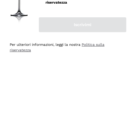
professionalità
riservatezza
Acquirente verificato
Iscrivimi
Ieri
Seri affidabili
Per ulteriori informazioni, leggi la nostra
Politica sulla
riservatezza
Acquirente verificato
Ieri
Il catalogo offre moltissime possibilità di scelta tra tanti
prodotti diversi e con un ampio range di prezzo. Le
indicazioni dei consulenti sono estremamente chiare e
conformi alle caratteristiche dei prodotti acquistati
Acquirente verificato