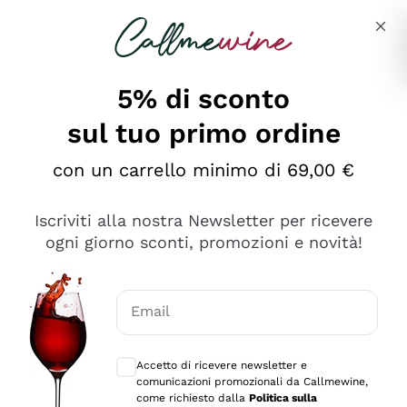
Salta al contenuto principale
Descrivi cosa stai cercando
5% di sconto
sul tuo primo ordine
Ottimo
con un carrello minimo di 69,00 €
4,5
/5
2.561
Iscriviti alla nostra Newsletter per ricevere
recensioni
ogni giorno sconti, promozioni e novità!
Le nostre recensioni a 4 e 5 stelle.
Clicca qui per leggerle tutte >
Email
Precedente
Successivo
Consensi opzionali per ricevere comunica
Accetto di ricevere newsletter e
Oggi
comunicazioni promozionali da Callmewine,
Acquisto semplice nelle modalità, gestito con rapidità e
come richiesto dalla
Politica sulla