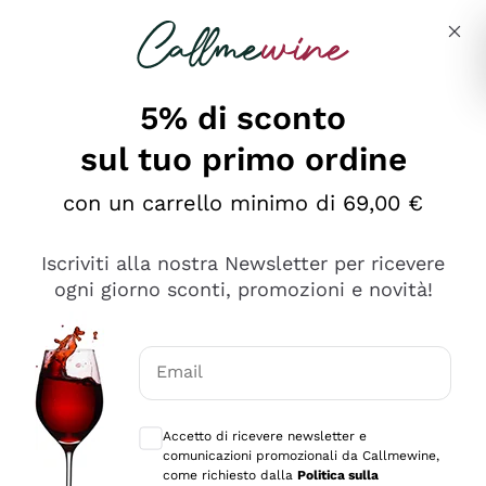
Salta al contenuto principale
Descrivi cosa stai cercando
5% di sconto
sul tuo primo ordine
Ottimo
con un carrello minimo di 69,00 €
4,5
/5
2.551
Iscriviti alla nostra Newsletter per ricevere
recensioni
ogni giorno sconti, promozioni e novità!
Le nostre recensioni a 4 e 5 stelle.
Clicca qui per leggerle tutte >
Email
Precedente
Successivo
Consensi opzionali per ricevere comunica
Accetto di ricevere newsletter e
Oggi
comunicazioni promozionali da Callmewine,
Perfetti e attenti al cliente
come richiesto dalla
Politica sulla