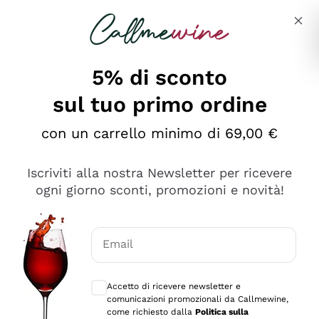
Salta al contenuto principale
Descrivi cosa stai cercando
5% di sconto
sul tuo primo ordine
Ottimo
con un carrello minimo di 69,00 €
4,5
/5
2.559
Iscriviti alla nostra Newsletter per ricevere
recensioni
ogni giorno sconti, promozioni e novità!
Le nostre recensioni a 4 e 5 stelle.
Clicca qui per leggerle tutte >
Email
Precedente
Successivo
Consensi opzionali per ricevere comunica
Accetto di ricevere newsletter e
Oggi
comunicazioni promozionali da Callmewine,
Il catalogo offre moltissime possibilità di scelta tra tanti
come richiesto dalla
Politica sulla