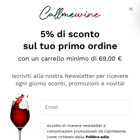
Salta al contenuto principale
Descrivi cosa stai cercando
5% di sconto
sul tuo primo ordine
Ottimo
con un carrello minimo di 69,00 €
4,5
/5
2.566
Iscriviti alla nostra Newsletter per ricevere
recensioni
ogni giorno sconti, promozioni e novità!
Le nostre recensioni a 4 e 5 stelle.
Clicca qui per leggerle tutte >
Email
Precedente
Successivo
Consensi opzionali per ricevere comunica
Accetto di ricevere newsletter e
Oggi
comunicazioni promozionali da Callmewine,
Ordine tutto ok, niente da dire a riguardo. Il sito in se
come richiesto dalla
Politica sulla