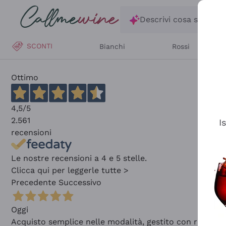
Salta al contenuto principale
Descrivi cosa stai ce
SCONTI
Bianchi
Rossi
Ottimo
4,5
/5
2.561
I
recensioni
Le nostre recensioni a 4 e 5 stelle.
Clicca qui per leggerle tutte >
Precedente
Successivo
Oggi
Acquisto semplice nelle modalità, gestito con rapidità 