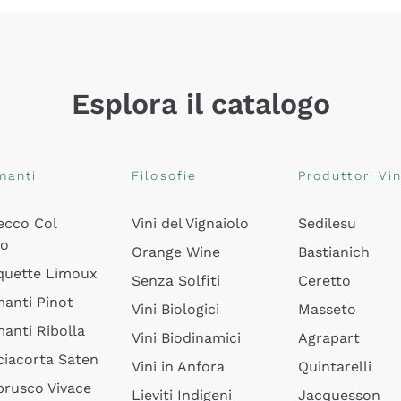
Esplora il catalogo
manti
Filosofie
Produttori Vin
ecco Col
Vini del Vignaiolo
Sedilesu
do
Orange Wine
Bastianich
quette Limoux
Senza Solfiti
Ceretto
anti Pinot
Vini Biologici
Masseto
anti Ribolla
Vini Biodinamici
Agrapart
ciacorta Saten
Vini in Anfora
Quintarelli
rusco Vivace
Lieviti Indigeni
Jacquesson