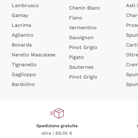
Lambrusco
Asti
Chenin Blanc
Gamay
Char
Fiano
Lacrima
Pros
Vermentino
Aglianico
Spum
Sauvignon
Bonarda
Cart
Pinot Grigio
Nerello Mascalese
Oltr
Pigato
Tignanello
Cre
Sauternes
Gaglioppo
Spum
Pinot Grigio
Bardolino
Spum
Spedizione gratuita
oltre i 69,00 €