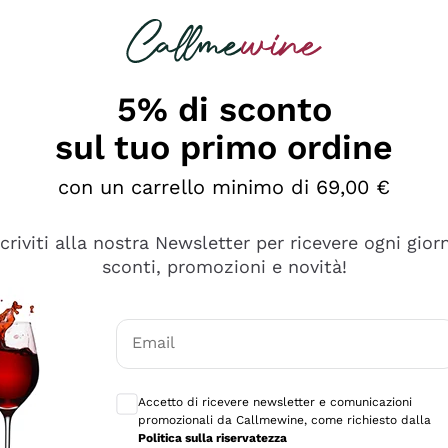
rcando
Champagne
Spumanti
Tutti i Vini
5% di sconto
sul tuo primo ordine
con un carrello minimo di 69,00 €
scriviti alla nostra Newsletter per ricevere ogni gior
sconti, promozioni e novità!
Email
Consensi opzionali per ricevere comunicaz
Accetto di ricevere newsletter e comunicazioni
promozionali da Callmewine, come richiesto dalla
e professionalità
Politica sulla riservatezza