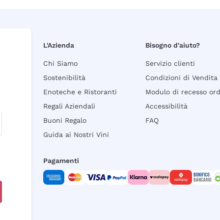
L'Azienda
Bisogno d'aiuto?
Chi Siamo
Servizio clienti
Sostenibilità
Condizioni di Vendita
Enoteche e Ristoranti
Modulo di recesso or
Regali Aziendali
Accessibilità
Buoni Regalo
FAQ
Guida ai Nostri Vini
Pagamenti