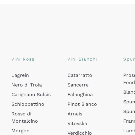
Vini Rossi
Vini Bianchi
Spu
Lagrein
Catarratto
Pros
Fon
Nero di Troia
Sancerre
Blan
Carignano Sulcis
Falanghina
Spum
Schioppettino
Pinot Bianco
Spum
Rosso di
Arneis
Montalcino
Fran
Vitovska
Morgon
Lamb
Verdicchio