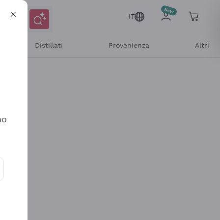
IT
Distillati
Provenienza
Altri
no
ioni e offerte personalizzate