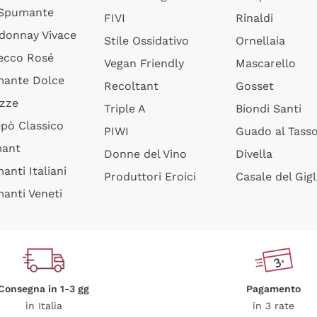
 Spumante
FIVI
Rinaldi
donnay Vivace
Stile Ossidativo
Ornellaia
ecco Rosé
Vegan Friendly
Mascarello
ante Dolce
Recoltant
Gosset
izze
Triple A
Biondi Santi
epò Classico
PIWI
Guado al Tass
mant
Donne del Vino
Divella
anti Italiani
Produttori Eroici
Casale del Gigl
anti Veneti
Consegna in 1-3 gg
Pagamento
in Italia
in 3 rate