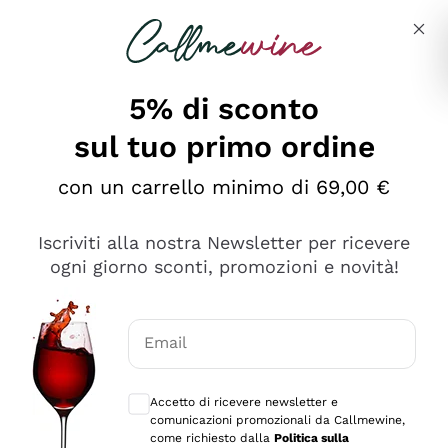
Salta al contenuto principale
Descrivi cosa stai cercando
5% di sconto
sul tuo primo ordine
Ottimo
con un carrello minimo di 69,00 €
4,5
/5
2.566
Iscriviti alla nostra Newsletter per ricevere
recensioni
ogni giorno sconti, promozioni e novità!
Le nostre recensioni a 4 e 5 stelle.
Clicca qui per leggerle tutte >
Email
Precedente
Successivo
Consensi opzionali per ricevere comunica
Accetto di ricevere newsletter e
Oggi
comunicazioni promozionali da Callmewine,
Ordine tutto ok, niente da dire a riguardo. Il sito in se
come richiesto dalla
Politica sulla