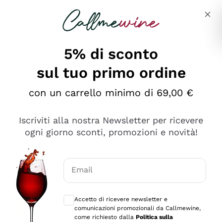
Salta al contenuto principale
Descrivi cosa stai cercando
5% di sconto
sul tuo primo ordine
Ottimo
con un carrello minimo di 69,00 €
4,5
/5
2.559
Iscriviti alla nostra Newsletter per ricevere
recensioni
ogni giorno sconti, promozioni e novità!
Le nostre recensioni a 4 e 5 stelle.
Clicca qui per leggerle tutte >
Email
Precedente
Successivo
Consensi opzionali per ricevere comunica
Accetto di ricevere newsletter e
Oggi
comunicazioni promozionali da Callmewine,
Il catalogo offre moltissime possibilità di scelta tra tanti
come richiesto dalla
Politica sulla