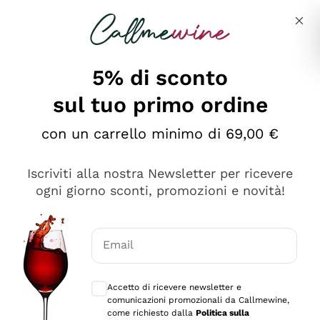
Salta al contenuto principale
Descrivi cosa stai cercando
5% di sconto
sul tuo primo ordine
Ottimo
con un carrello minimo di 69,00 €
4,5
/5
2.559
Iscriviti alla nostra Newsletter per ricevere
recensioni
ogni giorno sconti, promozioni e novità!
Le nostre recensioni a 4 e 5 stelle.
Clicca qui per leggerle tutte >
Email
Precedente
Successivo
Consensi opzionali per ricevere comunica
Accetto di ricevere newsletter e
Oggi
comunicazioni promozionali da Callmewine,
Il catalogo offre moltissime possibilità di scelta tra tanti
come richiesto dalla
Politica sulla