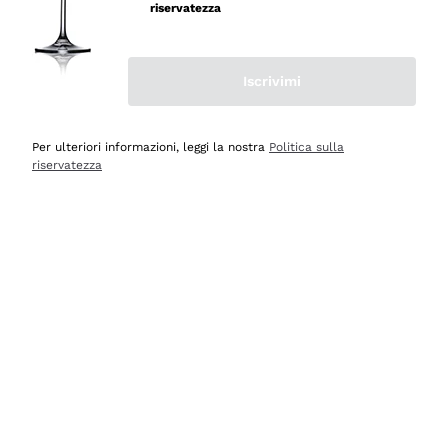
professionalità
riservatezza
Acquirente verificato
Iscrivimi
Ieri
Seri affidabili
Per ulteriori informazioni, leggi la nostra
Politica sulla
riservatezza
Acquirente verificato
Ieri
Il catalogo offre moltissime possibilità di scelta tra tanti
prodotti diversi e con un ampio range di prezzo. Le
indicazioni dei consulenti sono estremamente chiare e
conformi alle caratteristiche dei prodotti acquistati
Acquirente verificato