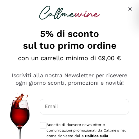
Salta al contenuto principale
Descrivi cosa stai cercando
5% di sconto
sul tuo primo ordine
Ottimo
con un carrello minimo di 69,00 €
4,5
/5
2.561
Iscriviti alla nostra Newsletter per ricevere
recensioni
ogni giorno sconti, promozioni e novità!
Le nostre recensioni a 4 e 5 stelle.
Clicca qui per leggerle tutte >
Email
Precedente
Successivo
Consensi opzionali per ricevere comunica
Accetto di ricevere newsletter e
Oggi
comunicazioni promozionali da Callmewine,
Acquisto semplice nelle modalità, gestito con rapidità e
come richiesto dalla
Politica sulla