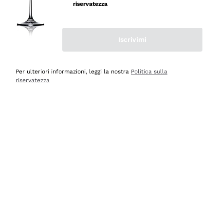
velocissima
riservatezza
Acquirente verificato
Iscrivimi
Ieri
Perfetti e attenti al cliente
Per ulteriori informazioni, leggi la nostra
Politica sulla
riservatezza
Acquirente verificato
Ieri
Semplice nell'uso, puntuali e veloci.
Acquirente verificato
Ieri
Ottima come sempre!