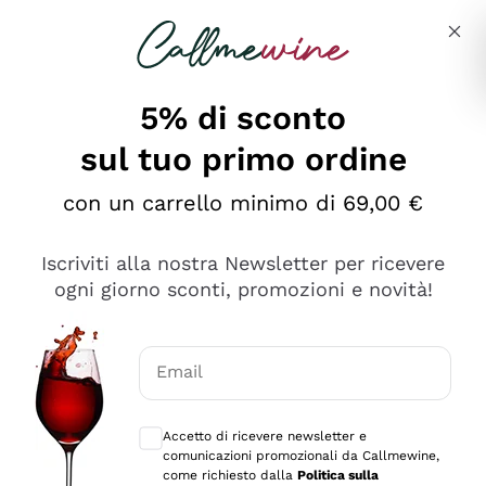
Salta al contenuto principale
Descrivi cosa stai cercando
5% di sconto
sul tuo primo ordine
Ottimo
con un carrello minimo di 69,00 €
4,5
/5
2.552
Iscriviti alla nostra Newsletter per ricevere
recensioni
ogni giorno sconti, promozioni e novità!
Le nostre recensioni a 4 e 5 stelle.
Clicca qui per leggerle tutte >
Email
Precedente
Successivo
Consensi opzionali per ricevere comunica
Accetto di ricevere newsletter e
Oggi
comunicazioni promozionali da Callmewine,
Ottima facilità di acquisto sul sito e consegna
come richiesto dalla
Politica sulla