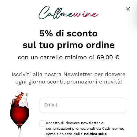
Salta al contenuto principale
Descrivi cosa stai cercando
5% di sconto
sul tuo primo ordine
Ottimo
con un carrello minimo di 69,00 €
4,5
/5
2.567
Iscriviti alla nostra Newsletter per ricevere
recensioni
ogni giorno sconti, promozioni e novità!
Le nostre recensioni a 4 e 5 stelle.
Clicca qui per leggerle tutte >
Email
Precedente
Successivo
Consensi opzionali per ricevere comunica
Accetto di ricevere newsletter e
Oggi
comunicazioni promozionali da Callmewine,
Ottimo servizio!
come richiesto dalla
Politica sulla