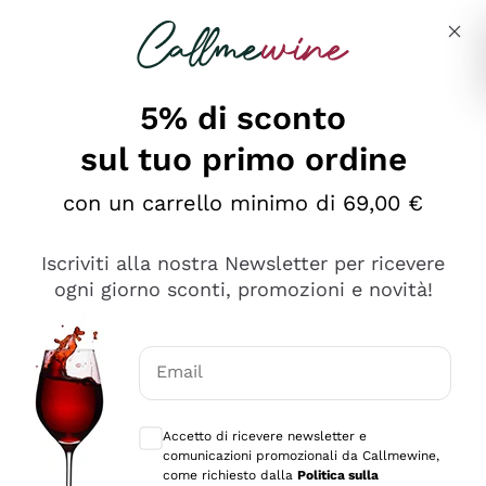
Salta al contenuto principale
Descrivi cosa stai cercando
5% di sconto
sul tuo primo ordine
Ottimo
con un carrello minimo di 69,00 €
4,5
/5
2.559
Iscriviti alla nostra Newsletter per ricevere
recensioni
ogni giorno sconti, promozioni e novità!
Le nostre recensioni a 4 e 5 stelle.
Clicca qui per leggerle tutte >
Email
Precedente
Successivo
Consensi opzionali per ricevere comunica
Accetto di ricevere newsletter e
Oggi
comunicazioni promozionali da Callmewine,
Il catalogo offre moltissime possibilità di scelta tra tanti
come richiesto dalla
Politica sulla