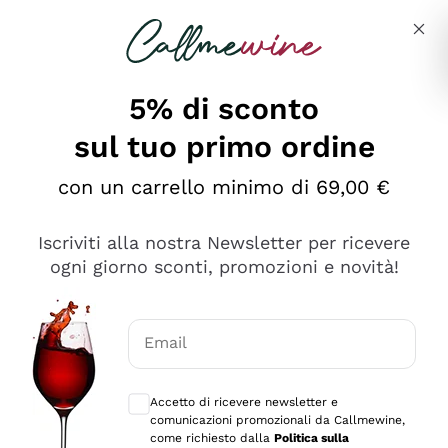
Salta al contenuto principale
Descrivi cosa stai cercando
5% di sconto
sul tuo primo ordine
Ottimo
con un carrello minimo di 69,00 €
4,5
/5
2.559
Iscriviti alla nostra Newsletter per ricevere
recensioni
ogni giorno sconti, promozioni e novità!
Le nostre recensioni a 4 e 5 stelle.
Clicca qui per leggerle tutte >
Email
Precedente
Successivo
Consensi opzionali per ricevere comunica
Accetto di ricevere newsletter e
Oggi
comunicazioni promozionali da Callmewine,
Il catalogo offre moltissime possibilità di scelta tra tanti
come richiesto dalla
Politica sulla