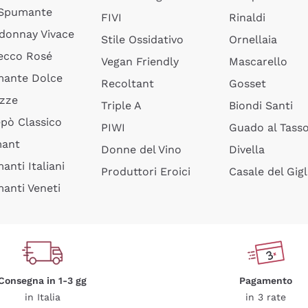
 Spumante
FIVI
Rinaldi
donnay Vivace
Stile Ossidativo
Ornellaia
ecco Rosé
Vegan Friendly
Mascarello
ante Dolce
Recoltant
Gosset
izze
Triple A
Biondi Santi
epò Classico
PIWI
Guado al Tass
mant
Donne del Vino
Divella
anti Italiani
Produttori Eroici
Casale del Gigl
anti Veneti
Consegna in 1-3 gg
Pagamento
in Italia
in 3 rate