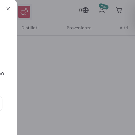
IT
Distillati
Provenienza
Altri
no
ioni e offerte personalizzate