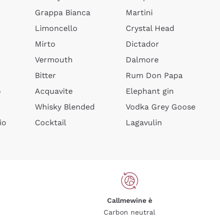
Grappa Bianca
Martini
Limoncello
Crystal Head
Mirto
Dictador
Vermouth
Dalmore
Bitter
Rum Don Papa
o
Acquavite
Elephant gin
Whisky Blended
Vodka Grey Goose
io
Cocktail
Lagavulin
Callmewine è
Carbon neutral