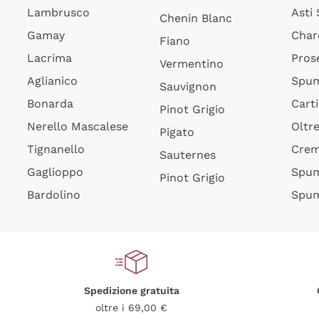
Lambrusco
Asti
Chenin Blanc
Gamay
Char
Fiano
Lacrima
Pros
Vermentino
Aglianico
Spum
Sauvignon
Bonarda
Cart
Pinot Grigio
Nerello Mascalese
Oltr
Pigato
Tignanello
Cre
Sauternes
Gaglioppo
Spum
Pinot Grigio
Bardolino
Spum
Spedizione gratuita
oltre i 69,00 €