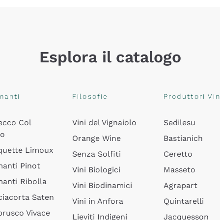
Esplora il catalogo
manti
Filosofie
Produttori Vin
ecco Col
Vini del Vignaiolo
Sedilesu
do
Orange Wine
Bastianich
quette Limoux
Senza Solfiti
Ceretto
anti Pinot
Vini Biologici
Masseto
anti Ribolla
Vini Biodinamici
Agrapart
ciacorta Saten
Vini in Anfora
Quintarelli
rusco Vivace
Lieviti Indigeni
Jacquesson