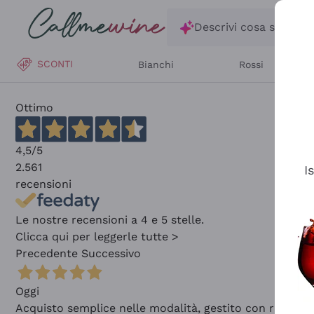
Salta al contenuto principale
Descrivi cosa stai ce
SCONTI
Bianchi
Rossi
Ottimo
4,5
/5
2.561
I
recensioni
Le nostre recensioni a 4 e 5 stelle.
Clicca qui per leggerle tutte >
Precedente
Successivo
Oggi
Acquisto semplice nelle modalità, gestito con rapidità 