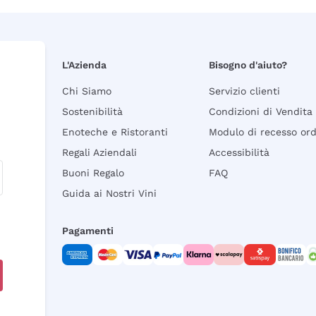
L'Azienda
Bisogno d'aiuto?
Chi Siamo
Servizio clienti
Sostenibilità
Condizioni di Vendita
Enoteche e Ristoranti
Modulo di recesso or
Regali Aziendali
Accessibilità
Buoni Regalo
FAQ
Guida ai Nostri Vini
Pagamenti