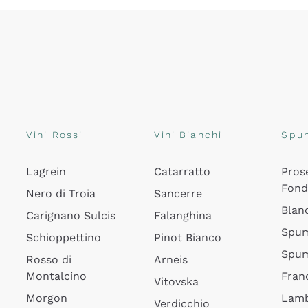
Vini Rossi
Vini Bianchi
Spu
Lagrein
Catarratto
Pros
Fon
Nero di Troia
Sancerre
Blan
Carignano Sulcis
Falanghina
Spum
Schioppettino
Pinot Bianco
Spum
Rosso di
Arneis
Montalcino
Fran
Vitovska
Morgon
Lamb
Verdicchio