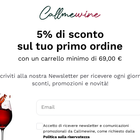
rcando
Champagne
Spumanti
Tutti i Vini
5% di sconto
sul tuo primo ordine
con un carrello minimo di 69,00 €
scriviti alla nostra Newsletter per ricevere ogni gior
sconti, promozioni e novità!
Email
Consensi opzionali per ricevere comunicaz
Accetto di ricevere newsletter e comunicazioni
promozionali da Callmewine, come richiesto dalla
e professionalità
Politica sulla riservatezza