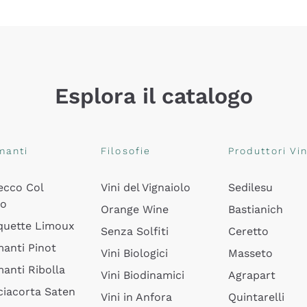
Esplora il catalogo
manti
Filosofie
Produttori Vin
ecco Col
Vini del Vignaiolo
Sedilesu
do
Orange Wine
Bastianich
quette Limoux
Senza Solfiti
Ceretto
anti Pinot
Vini Biologici
Masseto
anti Ribolla
Vini Biodinamici
Agrapart
ciacorta Saten
Vini in Anfora
Quintarelli