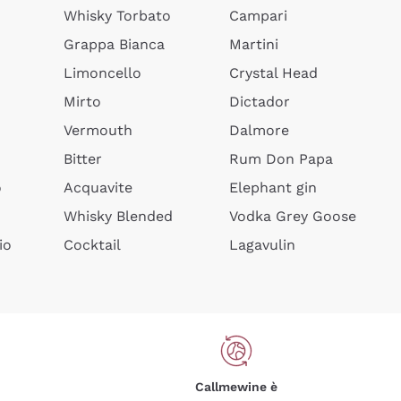
Whisky Torbato
Campari
Grappa Bianca
Martini
Limoncello
Crystal Head
Mirto
Dictador
Vermouth
Dalmore
Bitter
Rum Don Papa
o
Acquavite
Elephant gin
Whisky Blended
Vodka Grey Goose
io
Cocktail
Lagavulin
Callmewine è