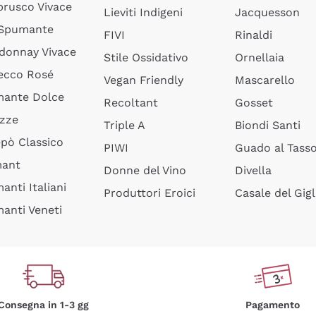
rusco Vivace
Lieviti Indigeni
Jacquesson
 Spumante
FIVI
Rinaldi
donnay Vivace
Stile Ossidativo
Ornellaia
ecco Rosé
Vegan Friendly
Mascarello
ante Dolce
Recoltant
Gosset
izze
Triple A
Biondi Santi
epò Classico
PIWI
Guado al Tass
mant
Donne del Vino
Divella
anti Italiani
Produttori Eroici
Casale del Gigl
anti Veneti
Consegna in 1-3 gg
Pagamento