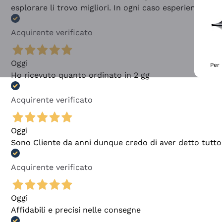
esplorare li trovo migliori. In ogni caso esperienza buo
Acquirente verificato
Oggi
Per 
Ho ricevuto quanto ordinato in 2 gg
Acquirente verificato
Oggi
Sono Cliente da anni dunque credo di aver detto tutto
Acquirente verificato
Oggi
Affidabili e precisi nelle consegne