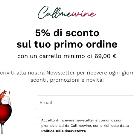
rcando
Champagne
Spumanti
Tutti i Vini
5% di sconto
sul tuo primo ordine
con un carrello minimo di 69,00 €
scriviti alla nostra Newsletter per ricevere ogni gior
sconti, promozioni e novità!
Email
Consensi opzionali per ricevere comunicaz
Accetto di ricevere newsletter e comunicazioni
promozionali da Callmewine, come richiesto dalla
se non è male ma secondo me ci sono alternative che hanno p
Politica sulla riservatezza