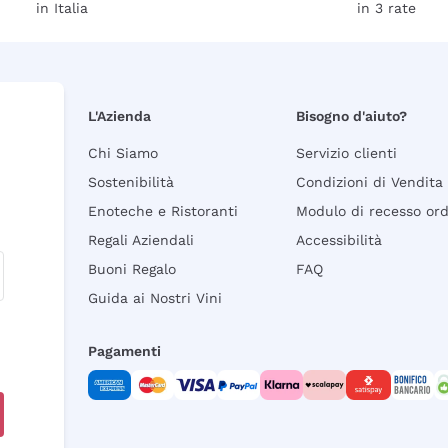
in Italia
in 3 rate
L'Azienda
Bisogno d'aiuto?
Chi Siamo
Servizio clienti
Sostenibilità
Condizioni di Vendita
Enoteche e Ristoranti
Modulo di recesso or
Regali Aziendali
Accessibilità
Buoni Regalo
FAQ
Guida ai Nostri Vini
Pagamenti