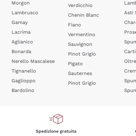
Morgon
Lamb
Verdicchio
Lambrusco
Asti
Chenin Blanc
Gamay
Char
Fiano
Lacrima
Pros
Vermentino
Aglianico
Spum
Sauvignon
Bonarda
Cart
Pinot Grigio
Nerello Mascalese
Oltr
Pigato
Tignanello
Cre
Sauternes
Gaglioppo
Spum
Pinot Grigio
Bardolino
Spum
Spedizione gratuita