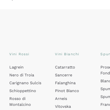
Vini Rossi
Vini Bianchi
Spu
Lagrein
Catarratto
Pros
Fon
Nero di Troia
Sancerre
Blan
Carignano Sulcis
Falanghina
Spum
Schioppettino
Pinot Bianco
Spum
Rosso di
Arneis
Montalcino
Fran
Vitovska