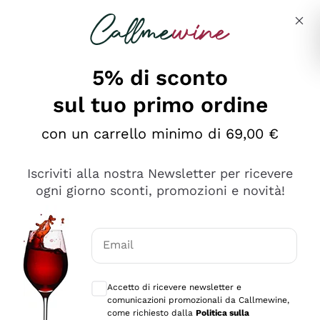
Salta al contenuto principale
Descrivi cosa stai cercando
5% di sconto
sul tuo primo ordine
Ottimo
con un carrello minimo di 69,00 €
4,5
/5
2.559
Iscriviti alla nostra Newsletter per ricevere
recensioni
ogni giorno sconti, promozioni e novità!
Le nostre recensioni a 4 e 5 stelle.
Clicca qui per leggerle tutte >
Email
Precedente
Successivo
Consensi opzionali per ricevere comunica
Accetto di ricevere newsletter e
Oggi
comunicazioni promozionali da Callmewine,
Il catalogo offre moltissime possibilità di scelta tra tanti
come richiesto dalla
Politica sulla