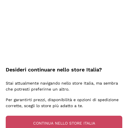
Ieri
Ottima facilità di acquisto sul sito e consegna
velocissima
Acquirente verificato
2 Giorni Fa
Perfetti e attenti al cliente
Desideri continuare nello store Italia?
Acquirente verificato
Stai attualmente navigando nello store Italia, ma sembra
che potresti preferirne un altro.
3 Giorni Fa
Per garantirti prezzi, disponibilità e opzioni di spedizione
Semplice nell'uso, puntuali e veloci.
corrette, scegli lo store più adatto a te.
Acquirente verificato
CONTINUA NELLO STORE ITALIA