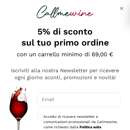
Salta al contenuto principale
Descrivi cosa stai cercando
5% di sconto
sul tuo primo ordine
Ottimo
con un carrello minimo di 69,00 €
4,5
/5
2.567
Iscriviti alla nostra Newsletter per ricevere
recensioni
ogni giorno sconti, promozioni e novità!
Le nostre recensioni a 4 e 5 stelle.
Clicca qui per leggerle tutte >
Email
Precedente
Successivo
Consensi opzionali per ricevere comunica
Accetto di ricevere newsletter e
Oggi
comunicazioni promozionali da Callmewine,
Ottimo servizio!
come richiesto dalla
Politica sulla